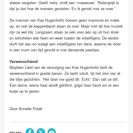
alweer vergeten. Geeft niets, vindt een ‘masseuse’. “Belangrijk is
dat je ziet hoe de mensen genieten. En ik geniet met ze mee.”
De mannen van Kas Hugenholtz hoeven geen manicure en make
up, en ook de kappersbeurt slaan ze over. Maar met de live muziek
zijn ze wel blij. Langzaam staan ze één voor één op uit hun stoel
en schuifelen wat heen en weer tussen de vrijwilligers. De eerste
durft het aan en vraagt een vrijwilligster ten dans, waarna de vloer
in een mum van tijd gevuld is met dansende paartjes.
Verwenochtend
Mayleen Liket van de verzorging van Kas Hugenholtz leidt de
verwenochtend in goede banen. Ze lacht voluit, bij het zien van al
die blije gezichten. “Het doet me goed dit. Echt.” Dan valt ze stil.
Een dame, wiens haar wordt geföhnt, grijpt haar hand om er een
kusje op te geven.
Door Anneke Polak