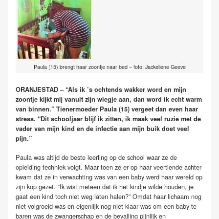
Paula (15) brengt haar zoontje naar bed – foto: Jackeliene Geeve
ORANJESTAD – “Als ik ’s ochtends wakker word en mijn
zoontje kijkt mij vanuit zijn wiegje aan, dan word ik echt warm
van binnen.” Tienermoeder Paula (15) vergeet dan even haar
stress. “Dit schooljaar blijf ik zitten, ik maak veel ruzie met de
vader van mijn kind en de infectie aan mijn buik doet veel
pijn.”
Paula was altijd de beste leerling op de school waar ze de
opleiding techniek volgt. Maar toen ze er op haar veertiende achter
kwam dat ze in verwachting was van een baby werd haar wereld op
zijn kop gezet. “Ik wist meteen dat ik het kindje wilde houden, je
gaat een kind toch niet weg laten halen?” Omdat haar lichaam nog
niet volgroeid was en eigenlijk nog niet klaar was om een baby te
baren was de zwangerschap en de bevalling pijnlijk en