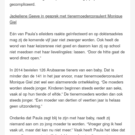
gecompliceerd.
Jackeliene Geeve in gesprek met tienermoederconsulent Monique
Giel
Eén van Paula’s eileiders raakte geïnfecteerd en op doktersadvies
mag zij de komende vijf jaar niet zwanger worden. Ook heelt de
wond van haar keizersnee niet goed en daarom kan zij op school
niet meedoen met haar lievelingsles: lassen. “Door de hitte gaat de
wond direct open.”
In 2014 bevielen 126 Arubaanse tieners van een baby. Dat is
minder dan de 141 in het jaar ervoor, maar tienermoederconsulent
Monique Giel ziet wel een alarmerende ontwikkeling. “De moeders
worden steeds jonger. Kinderen beginnen steeds eerder aan seks,
vaak al op hun tiende of elfde.” De tienermoeders worden dan ook
steeds jonger. “Een moeder van dertien of veertien jaar is helaas
geen uitzondering.”
Ondanks dat Paula zegt blij te zijn met haar baby, raadt zij
niemand aan om zo jong moeder te worden. “Vroeger ging ik heel
vaak uit, maar dat kan nu niet meer.” Vaak heeft Paula het idee dat