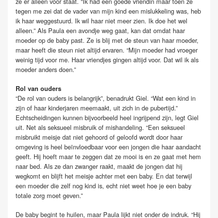
ze er alleen voor staat. “Ik had één goede vriendin maar toen ze
tegen me zei dat de vader van mijn kind een mislukkeling was, heb
ik haar weggestuurd. Ik wil haar niet meer zien. Ik doe het wel
alleen.” Als Paula een avondje weg gaat, kan dat omdat haar
moeder op de baby past. Ze is blij met de steun van haar moeder,
maar heeft die steun niet altijd ervaren. “Mijn moeder had vroeger
weinig tijd voor me. Haar vriendjes gingen altijd voor. Dat wil ik als
moeder anders doen.”
Rol van ouders
“De rol van ouders is belangrijk”, benadrukt Giel. “Wat een kind in
zijn of haar kinderjaren meemaakt, uit zich in de pubertijd.”
Echtscheidingen kunnen bijvoorbeeld heel ingrijpend zijn, legt Giel
uit. Net als seksueel misbruik of mishandeling. “Een seksueel
misbruikt meisje dat niet gehoord of geloofd wordt door haar
omgeving is heel beïnvloedbaar voor een jongen die haar aandacht
geeft. Hij hoeft maar te zeggen dat ze mooi is en ze gaat met hem
naar bed. Als ze dan zwanger raakt, maakt de jongen dat hij
wegkomt en blijft het meisje achter met een baby. En dat terwijl
een moeder die zelf nog kind is, echt niet weet hoe je een baby
totale zorg moet geven.”
De baby begint te huilen, maar Paula lijkt niet onder de indruk. “Hij