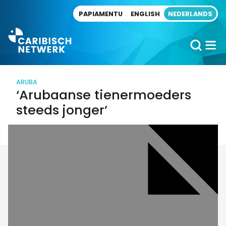
Direct naar artikel
PAPIAMENTU
ENGLISH
NEDERLANDS
ARUBA
‘Arubaanse tienermoeders
steeds jonger’