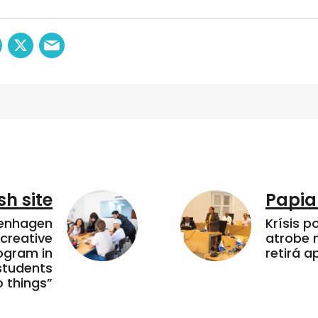
sh site
Papia
penhagen
Krísis p
 creative
atrobe n
ogram in
retirá 
students
 things”