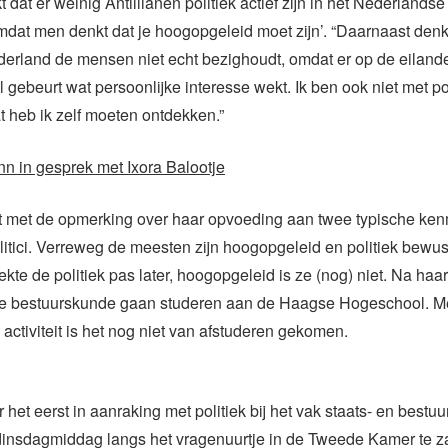
 dat er weinig Antillianen politiek actief zijn in het Nederlandse
dat men denkt dat je hoogopgeleid moet zijn’. “Daarnaast denk 
ederland de mensen niet echt bezighoudt, omdat er op de eilande
 gebeurt wat persoonlijke interesse wekt. Ik ben ook niet met po
 heb ik zelf moeten ontdekken.”
n in gesprek met Ixora Balootje
kt met de opmerking over haar opvoeding aan twee typische ke
itici. Verreweg de meesten zijn hoogopgeleid en politiek bewu
ekte de politiek pas later, hoogopgeleid is ze (nog) niet. Na haa
 ze bestuurskunde gaan studeren aan de Haagse Hogeschool. M
 activiteit is het nog niet van afstuderen gekomen.
het eerst in aanraking met politiek bij het vak staats- en bestuu
dinsdagmiddag langs het vragenuurtje in de Tweede Kamer te z