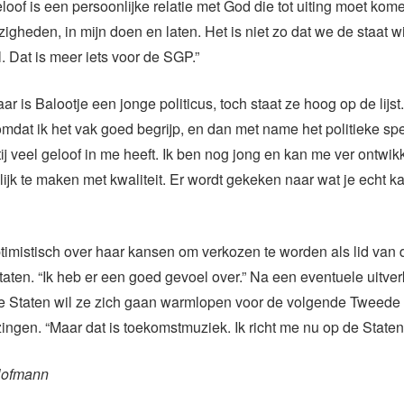
eloof is een persoonlijke relatie met God die tot uiting moet kome
igheden, in mijn doen en laten. Het is niet zo dat we de staat wi
l. Dat is meer iets voor de SGP.”
ar is Balootje een jonge politicus, toch staat ze hoog op de lijst.
 omdat ik het vak goed begrijp, en dan met name het politieke spe
ij veel geloof in me heeft. Ik ben nog jong en kan me ver ontwik
lijk te maken met kwaliteit. Er wordt gekeken naar wat je echt ka
ptimistisch over haar kansen om verkozen te worden als lid van 
taten. “Ik heb er een goed gevoel over.” Na een eventuele uitver
le Staten wil ze zich gaan warmlopen voor de volgende Tweede
ngen. “Maar dat is toekomstmuziek. Ik richt me nu op de Staten
Hofmann