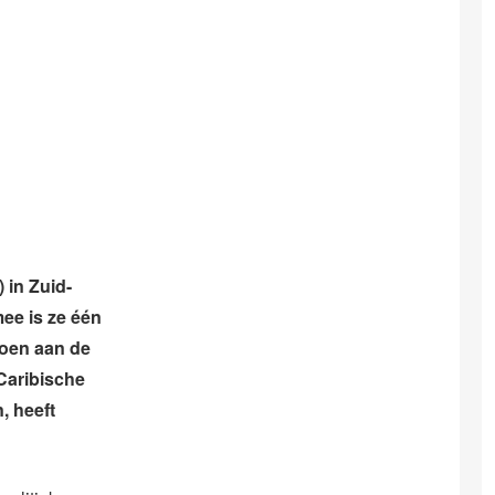
 in Zuid-
mee is ze één
doen aan de
Caribische
, heeft