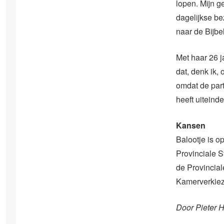
lopen. Mijn g
dagelijkse bez
naar de Bijbe
Met haar 26 ja
dat, denk ik,
omdat de part
heeft uiteinde
Kansen
Balootje is o
Provinciale S
de Provincia
Kamerverkiezi
Door Pieter 