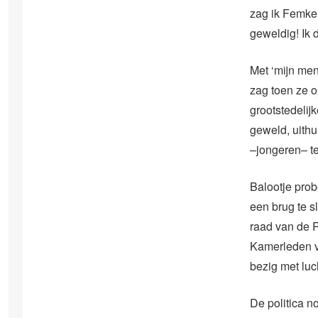
zag ik Femke
geweldig! Ik 
Met ‘mijn men
zag toen ze o
grootstedelij
geweld, uithu
–jongeren– te
Balootje prob
een brug te s
raad van de 
Kamerleden va
bezig met luc
De politica no