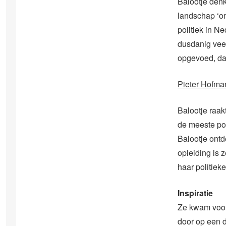
Balootje denkt
landschap ‘om
politiek in N
dusdanig veel
opgevoed, dat
Pieter Hofman
Balootje raa
de meeste pol
Balootje ontd
opleiding is
haar politieke
Inspiratie
Ze kwam voor 
door op een 