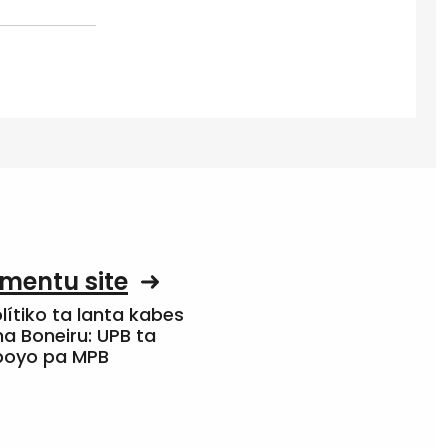
mentu site
olítiko ta lanta kabes
a Boneiru: UPB ta
apoyo pa MPB