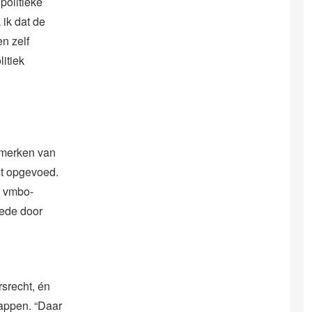
 politieke
ik dat de
n zelf
litiek
nmerken van
st opgevoed.
r vmbo-
ede door
rsrecht, én
appen. “Daar