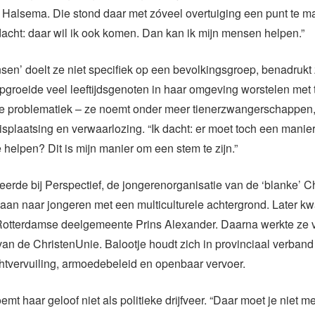
 Halsema. Die stond daar met zóveel overtuiging een punt te m
dacht: daar wil ik ook komen. Dan kan ik mijn mensen helpen.”
sen’ doelt ze niet specifiek op een bevolkingsgroep, benadrukt 
pgroeide veel leeftijdsgenoten in haar omgeving worstelen met 
ke problematiek – ze noemt onder meer tienerzwangerschappen, 
isplaatsing en verwaarlozing. “Ik dacht: er moet toch een manie
 helpen? Dit is mijn manier om een stem te zijn.”
eerde bij Perspectief, de jongerenorganisatie van de ‘blanke’ C
laan naar jongeren met een multiculturele achtergrond. Later k
Rotterdamse deelgemeente Prins Alexander. Daarna werkte ze 
n de ChristenUnie. Balootje houdt zich in provinciaal verband
htvervuiling, armoedebeleid en openbaar vervoer.
emt haar geloof niet als politieke drijfveer. “Daar moet je niet m