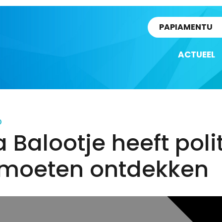
rtikel
PAPIAMENTU
ACTUEEL
D
a Balootje heeft poli
f moeten ontdekken