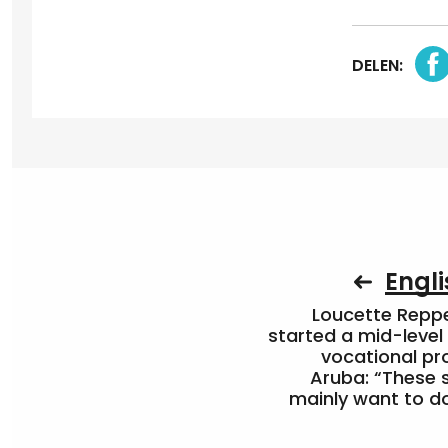
DELEN:
Engli
Loucette Rep
started a mid-level
vocational pr
Aruba: “These 
mainly want to do