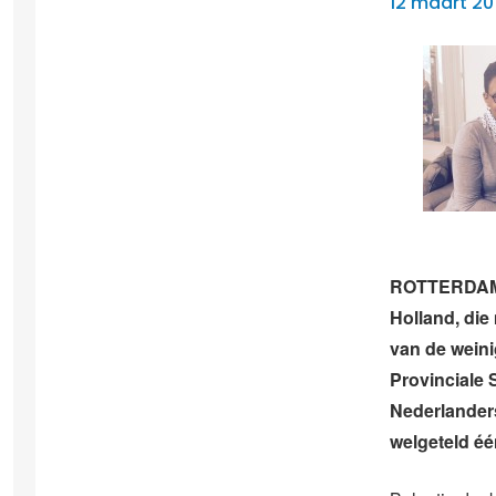
12 maart 20
ROTTERDAM – 
Holland, die
van de weini
Provinciale
Nederlanders
welgeteld éé