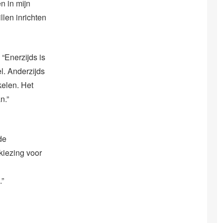
n in mijn
llen inrichten
 “Enerzijds is
l. Anderzijds
kelen. Het
n.”
de
kiezing voor
.”