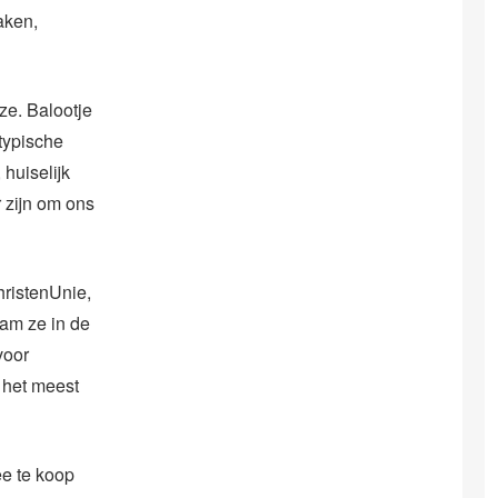
aken,
ze. Balootje
typische
huiselijk
r zijn om ons
hristenUnie,
wam ze in de
voor
 het meest
ee te koop