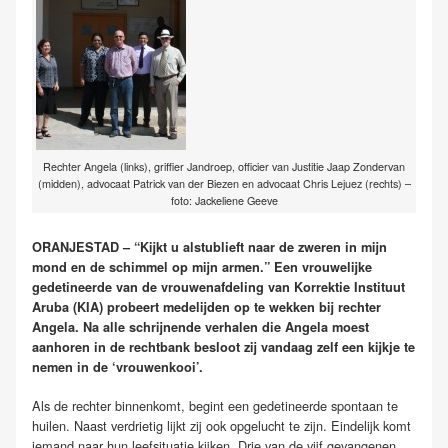
Rechter Angela (links), griffier Jandroep, officier van Justitie Jaap Zondervan
(midden), advocaat Patrick van der Biezen en advocaat Chris Lejuez (rechts) –
foto: Jackeliene Geeve
ORANJESTAD – “Kijkt u alstublieft naar de zweren in mijn
mond en de schimmel op mijn armen.” Een vrouwelijke
gedetineerde van de vrouwenafdeling van Korrektie Instituut
Aruba (KIA) probeert medelijden op te wekken bij rechter
Angela. Na alle schrijnende verhalen die Angela moest
aanhoren in de rechtbank besloot zij vandaag zelf een kijkje te
nemen in de ‘vrouwenkooi’.
Als de rechter binnenkomt, begint een gedetineerde spontaan te
huilen. Naast verdrietig lijkt zij ook opgelucht te zijn. Eindelijk komt
iemand naar hun leefsituatie kijken. Drie van de vijf gevangenen