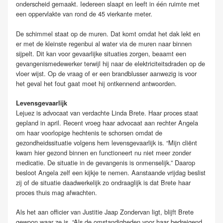
onderscheid gemaakt. Iedereen slaapt en leeft in één ruimte met
een oppervlakte van rond de 45 vierkante meter.
De schimmel staat op de muren. Dat komt omdat het dak lekt en
er met de kleinste regenbui al water via de muren naar binnen
sijpelt. Dit kan voor gevaarlijke situaties zorgen, beaamt een
gevangenismedewerker terwijl hij naar de elektriciteitsdraden op de
vloer wijst. Op de vraag of er een brandblusser aanwezig is voor
het geval het fout gaat moet hij ontkennend antwoorden.
Levensgevaarlijk
Lejuez is advocaat van verdachte Linda Brete. Haar proces staat
gepland in april. Recent vroeg haar advocaat aan rechter Angela
om haar voorlopige hechtenis te schorsen omdat de
gezondheidssituatie volgens hem levensgevaarlijk is. “Mijn cliënt
kwam hier gezond binnen en functioneert nu niet meer zonder
medicatie. De situatie in de gevangenis is onmenselijk.” Daarop
besloot Angela zelf een kijkje te nemen. Aanstaande vrijdag beslist
zij of de situatie daadwerkelijk zo ondraaglijk is dat Brete haar
proces thuis mag afwachten.
Als het aan officier van Justitie Jaap Zondervan ligt, blijft Brete
gewoon waar ze is. “Als de omstandigheden voor haar bedreigend