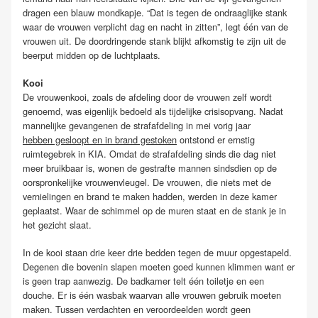
dragen een blauw mondkapje. “Dat is tegen de ondraaglijke stank
waar de vrouwen verplicht dag en nacht in zitten”, legt één van de
vrouwen uit. De doordringende stank blijkt afkomstig te zijn uit de
beerput midden op de luchtplaats.
Kooi
De vrouwenkooi, zoals de afdeling door de vrouwen zelf wordt
genoemd, was eigenlijk bedoeld als tijdelijke crisisopvang. Nadat
mannelijke gevangenen de strafafdeling in mei vorig jaar
hebben gesloopt en in brand gestoken
ontstond er ernstig
ruimtegebrek in KIA. Omdat de strafafdeling sinds die dag niet
meer bruikbaar is, wonen de gestrafte mannen sindsdien op de
oorspronkelijke vrouwenvleugel. De vrouwen, die niets met de
vernielingen en brand te maken hadden, werden in deze kamer
geplaatst. Waar de schimmel op de muren staat en de stank je in
het gezicht slaat.
In de kooi staan drie keer drie bedden tegen de muur opgestapeld.
Degenen die bovenin slapen moeten goed kunnen klimmen want er
is geen trap aanwezig. De badkamer telt één toiletje en een
douche. Er is één wasbak waarvan alle vrouwen gebruik moeten
maken. Tussen verdachten en veroordeelden wordt geen