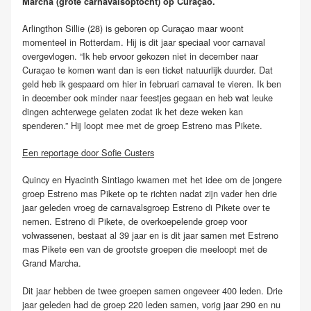
Marcha (grote carnavalsoptocht) op Curaçao.
Arlingthon Sillie (28) is geboren op Curaçao maar woont
momenteel in Rotterdam. Hij is dit jaar speciaal voor carnaval
overgevlogen. “Ik heb ervoor gekozen niet in december naar
Curaçao te komen want dan is een ticket natuurlijk duurder. Dat
geld heb ik gespaard om hier in februari carnaval te vieren. Ik ben
in december ook minder naar feestjes gegaan en heb wat leuke
dingen achterwege gelaten zodat ik het deze weken kan
spenderen.” Hij loopt mee met de groep Estreno mas Pikete.
Een reportage door Sofie Custers
Quincy en Hyacinth Sintiago kwamen met het idee om de jongere
groep Estreno mas Pikete op te richten nadat zijn vader hen drie
jaar geleden vroeg de carnavalsgroep Estreno di Pikete over te
nemen. Estreno di Pikete, de overkoepelende groep voor
volwassenen, bestaat al 39 jaar en is dit jaar samen met Estreno
mas Pikete een van de grootste groepen die meeloopt met de
Grand Marcha.
Dit jaar hebben de twee groepen samen ongeveer 400 leden. Drie
jaar geleden had de groep 220 leden samen, vorig jaar 290 en nu