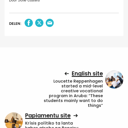
Door Sofie Custers
DELEN:
English site
Loucette Reppenhagen
started a mid-level
creative vocational
program in Aruba: “These
students mainly want to do
things”
Papiamentu site
Krísis polítiko ta lanta
kabes atrobe na Boneiru: