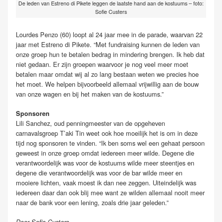
De leden van Estreno di Pikete leggen de laatste hand aan de kostuums – foto:
Sofie Custers
Lourdes Penzo (60) loopt al 24 jaar mee in de parade, waarvan 22
jaar met Estreno di Pikete. “Met fundraising kunnen de leden van
onze groep hun te betalen bedrag in mindering brengen. Ik heb dat
niet gedaan. Er zijn groepen waarvoor je nog veel meer moet
betalen maar omdat wij al zo lang bestaan weten we precies hoe
het moet. We helpen bijvoorbeeld allemaal vrijwillig aan de bouw
van onze wagen en bij het maken van de kostuums.”
Sponsoren
Lili Sanchez, oud penningmeester van de opgeheven
carnavalsgroep T’aki Tin weet ook hoe moeilijk het is om in deze
tijd nog sponsoren te vinden. “Ik ben soms wel een gehaat persoon
geweest in onze groep omdat iedereen meer wilde. Degene die
verantwoordelijk was voor de kostuums wilde meer steentjes en
degene die verantwoordelijk was voor de bar wilde meer en
mooiere lichten, vaak moest ik dan nee zeggen. Uiteindelijk was
iedereen daar dan ook blij mee want ze wilden allemaal nooit meer
naar de bank voor een lening, zoals drie jaar geleden.”