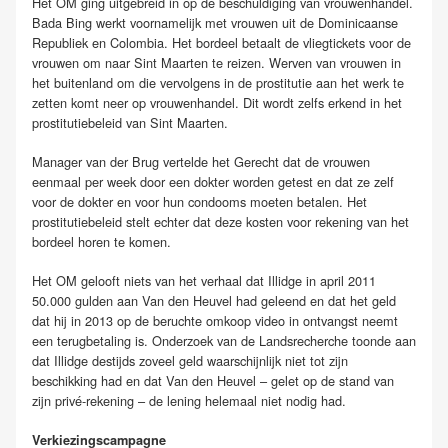
Het OM ging uitgebreid in op de beschuldiging van vrouwenhandel.
Bada Bing werkt voornamelijk met vrouwen uit de Dominicaanse
Republiek en Colombia. Het bordeel betaalt de vliegtickets voor de
vrouwen om naar Sint Maarten te reizen. Werven van vrouwen in
het buitenland om die vervolgens in de prostitutie aan het werk te
zetten komt neer op vrouwenhandel. Dit wordt zelfs erkend in het
prostitutiebeleid van Sint Maarten.
Manager van der Brug vertelde het Gerecht dat de vrouwen
eenmaal per week door een dokter worden getest en dat ze zelf
voor de dokter en voor hun condooms moeten betalen. Het
prostitutiebeleid stelt echter dat deze kosten voor rekening van het
bordeel horen te komen.
Het OM gelooft niets van het verhaal dat Illidge in april 2011
50.000 gulden aan Van den Heuvel had geleend en dat het geld
dat hij in 2013 op de beruchte omkoop video in ontvangst neemt
een terugbetaling is. Onderzoek van de Landsrecherche toonde aan
dat Illidge destijds zoveel geld waarschijnlijk niet tot zijn
beschikking had en dat Van den Heuvel – gelet op de stand van
zijn privé-rekening – de lening helemaal niet nodig had.
Verkiezingscampagne