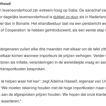
rhoud
n levensonderhoud zijn extreem hoog op Saba. De aanschaf va
or dagelijks levensonderhoud is
dubbel zo duur
als in Nederland
er dan in Bonaire. Het eilandbestuur laat via een persbericht 
of Cooperation’ te hebben geïntroduceerd, als een eerste stap
eigenaren zullen elke drie maanden met elkaar om de tafel zit
j elkaar komen wanneer importeurs de prijzen verhogen. Verder
ctoren als inflatie, veranderingen in de wereldwijde vraag en a
 transportkosten besproken.
te helpen waar het kan”, zegt Adelina Hassell, eigenaar van U
 “We moeten rekening houden met de hoge importkosten maar 
s aan de afgesproken prijzen houden. We hopen dat onze klant
 waarderen.”