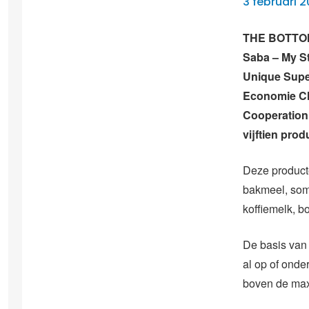
3 februari 2
THE BOTTOM 
Saba – My S
Unique Supe
Economie Ch
Cooperation
vijftien prod
Deze producte
bakmeel, so
koffiemelk, b
De basis van
al op of onde
boven de maxi