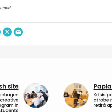
Durand
sh site
Papia
penhagen
Krísis p
 creative
atrobe n
ogram in
retirá 
students