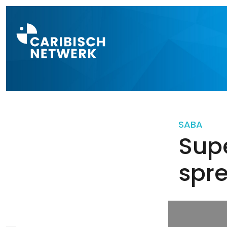
Direct naar a
SABA
Sup
spr