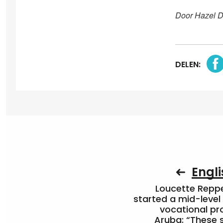
Door Hazel 
DELEN:
Engli
Loucette Rep
started a mid-level
vocational pr
Aruba: “These 