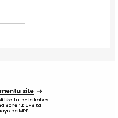
mentu site
olítiko ta lanta kabes
a Boneiru: UPB ta
apoyo pa MPB