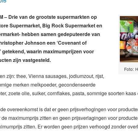
015
– Drie van de grootste supermarkten op
tore Supermarket, Big Rock Supermarket en
rmarket- hebben samen gedeputeerde van
ristopher Johnson een ‘Covenant of
’ getekend, waarin maximumprijzen voor
ucten zijn vastgesteld.
Foto: 
n zijn: thee, Vienna sausages, jodiumzout, rijst,
mmige merken melkpoeder, gecondenseerde
oter, zoete olie, suiker, cornflakes, pasta, sommige soorten kaas
 de overeenkomst is dat er geen prijsverhogingen voor product
r de maximumprijs zitten en geen prijsverlagingen voor producte
mumprijs zitten. Er worden geen prijzen verhoogd zonder over