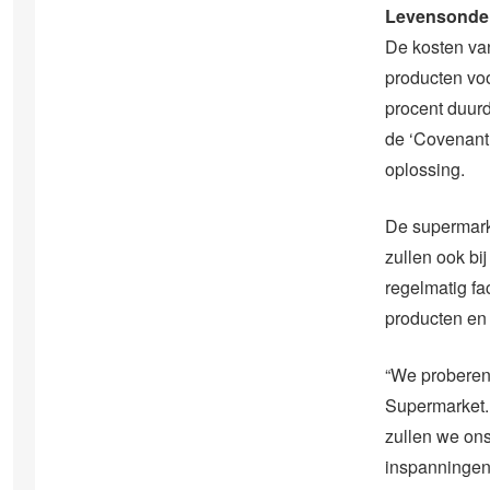
Levensonde
De kosten va
producten vo
procent duurd
de ‘Covenant 
oplossing.
De supermarkt
zullen ook bi
regelmatig fa
producten en
“We proberen 
Supermarket.
zullen we on
inspanningen