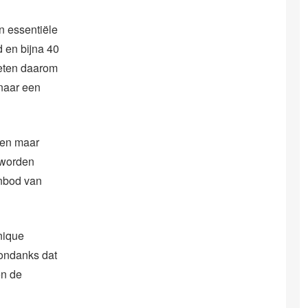
n essentiële
 en bijna 40
weten daarom
 naar een
ten maar
 worden
anbod van
nique
ondanks dat
en de