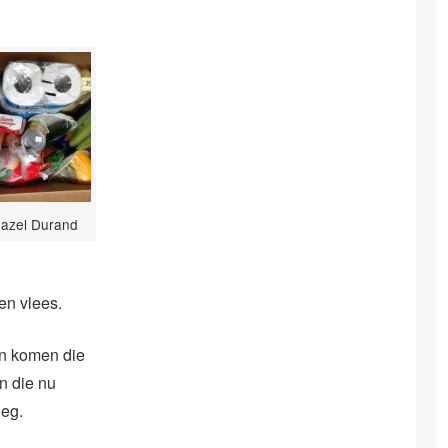
Hazel Durand
 en vlees.
en komen die
n die nu
leg.