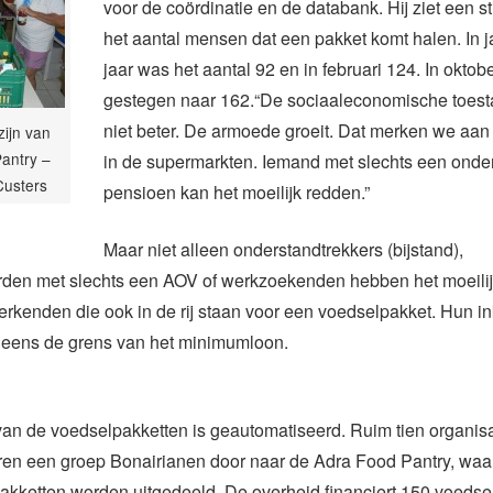
voor de coördinatie en de databank. Hij ziet een sti
het aantal mensen dat een pakket komt halen. In ja
jaar was het aantal 92 en in februari 124. In oktobe
gestegen naar 162.“De sociaaleconomische toest
niet beter. De armoede groeit. Dat merken we aan
zijn van
antry –
in de supermarkten. Iemand met slechts een onder
Custers
pensioen kan het moeilijk redden.”
Maar niet alleen onderstandtrekkers (bijstand),
den met slechts een AOV of werkzoekenden hebben het moeili
werkenden die ook in de rij staan voor een voedselpakket. Hun 
et eens de grens van het minimumloon.
van de voedselpakketten is geautomatiseerd. Ruim tien organis
uren een groep Bonairianen door naar de Adra Food Pantry, waa
akketten worden uitgedeeld. De overheid financiert 150 voedse