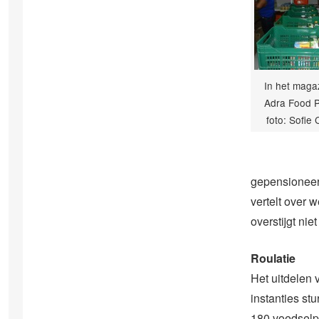
In het maga
Adra Food P
foto: Sofie 
gepensioneer
vertelt over 
overstijgt ni
Roulatie
Het uitdelen 
instanties st
180 voedselp