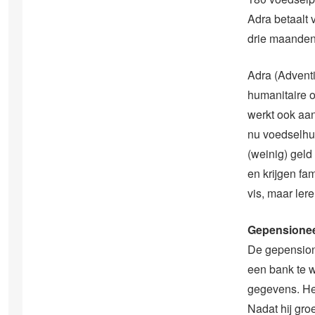
Adra betaalt 
drie maanden
Adra (Advent
humanitaire 
werkt ook aa
nu voedselhul
(weinig) geld
en krijgen fa
vis, maar ler
Gepensione
De gepensione
een bank te w
gegevens. Het
Nadat hij gro