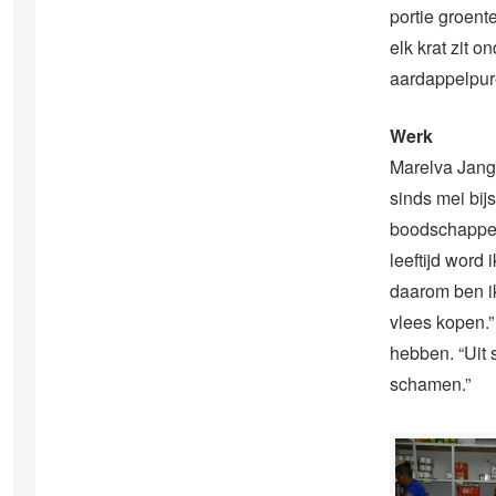
portie groent
elk krat zit o
aardappelpur
Werk
Marelva Janga
sinds mei bij
boodschappen 
leeftijd word
daarom ben ik 
vlees kopen.
hebben. “Uit 
schamen.”