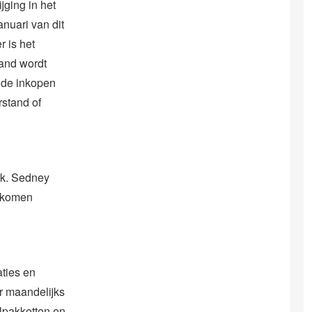
jging in het
nuari van dit
r is het
and wordt
 de inkopen
stand of
jk. Sedney
inkomen
aties en
r maandelijks
lpakketten en