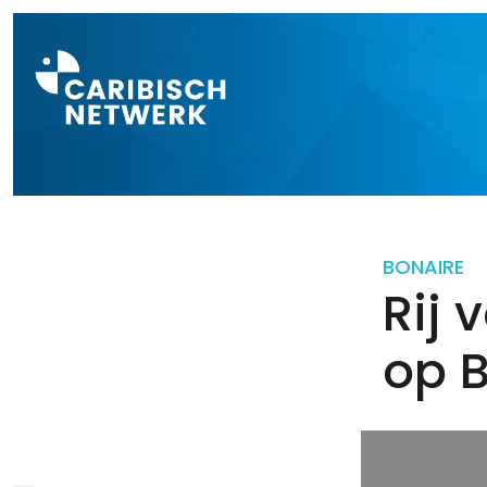
Direct naar a
BONAIRE
Rij 
op B