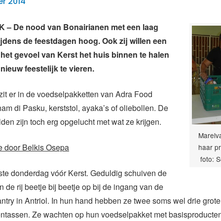
r 2014
– De nood van Bonairianen met een laag
ijdens de feestdagen hoog. Ook zij willen een
 het gevoel van Kerst het huis binnen te halen
ieuw feestelijk te vieren.
it er in de voedselpakketten van Adra Food
am di Pasku, kerststol, ayaka’s of oliebollen. De
en zijn toch erg opgelucht met wat ze krijgen.
Marelv
e door Belkis Osepa
haar pr
foto: 
tste donderdag vóór Kerst. Geduldig schuiven de
 de rij beetje bij beetje op bij de ingang van de
try in Antriol. In hun hand hebben ze twee soms wel drie grote
tassen. Ze wachten op hun voedselpakket met basisproducte