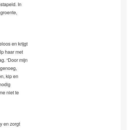
stapeld. In
 groente,
loos en krijgt
elp haar met
ag. “Door mijn
t genoeg,
en, kip en
nodig
me niet te
y en zorgt