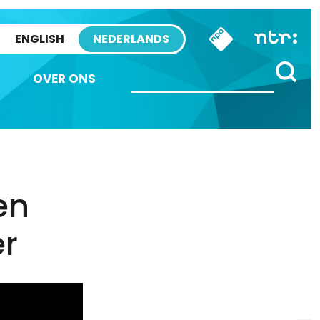
ENGLISH
NEDERLANDS
OVER ONS
en
er