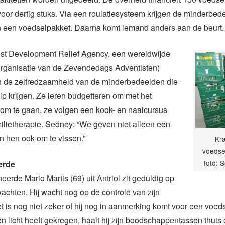
voor dertig stuks. Via een roulatiesysteem krijgen de minderbed
 een voedselpakket. Daarna komt iemand anders aan de beurt.
ist Development Relief Agency, een wereldwijde
organisatie van de Zevendedags Adventisten)
n de zelfredzaamheid van de minderbedeelden die
p krijgen. Ze leren budgetteren om met het
 om te gaan, ze volgen een kook- en naaicursus
milietherapie. Sedney: “We geven niet alleen een
en hen ook om te vissen.”
Kra
voedse
foto: 
erde
erde Mario Martis (69) uit Antriol zit geduldig op
achten. Hij wacht nog op de controle van zijn
 is nog niet zeker of hij nog in aanmerking komt voor een voed
en licht heeft gekregen, haalt hij zijn boodschappentassen thui