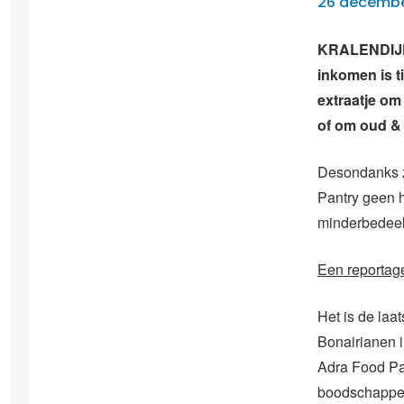
26 decembe
KRALENDIJK 
inkomen is t
extraatje om
of om oud & n
Desondanks z
Pantry geen h
minderbedeeld
Een reportag
Het is de laa
Bonairianen in
Adra Food Pan
boodschappen