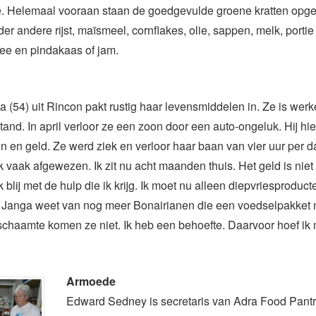
e. Helemaal vooraan staan de goedgevulde groene kratten opge
nder andere rijst, maïsmeel, cornflakes, olie, sappen, melk, portie
ee en pindakaas of jam.
 (54) uit Rincon pakt rustig haar levensmiddelen in. Ze is werke
stand. In april verloor ze een zoon door een auto-ongeluk. Hij hi
en geld. Ze werd ziek en verloor haar baan van vier uur per d
 ik vaak afgewezen. Ik zit nu acht maanden thuis. Het geld is nie
blij met de hulp die ik krijg. Ik moet nu alleen diepvriesproduct
” Janga weet van nog meer Bonairianen die een voedselpakket 
schaamte komen ze niet. Ik heb een behoefte. Daarvoor hoef ik 
Armoede
Edward Sedney is secretaris van Adra Food Pantr