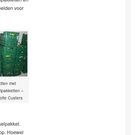
eelden voor
tten met
lpakketten –
Sofie Custers
selpakket.
s op. Hoewel