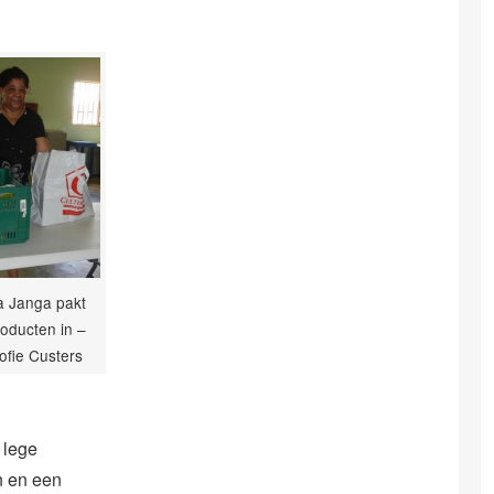
a Janga pakt
oducten in –
Sofie Custers
 lege
n en een