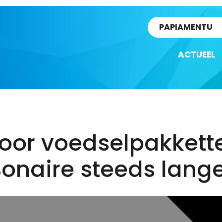
rtikel
PAPIAMENTU
ACTUEEL
voor voedselpakkett
onaire steeds lang