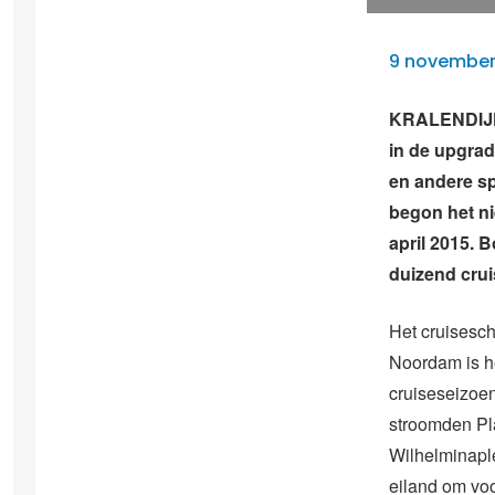
9 november
KRALENDIJK 
in de upgra
en andere sp
begon het ni
april 2015. 
duizend crui
Het cruisesc
Noordam is he
cruiseseizoen
stroomden Pl
Wilhelminaple
eiland om vo