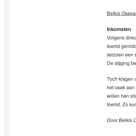
Belkis Osepa 
Inkomsten
Volgens direc
toerist gemid
seizoen een s
De stijging b
Toch klagen vo
het vaak aan 
willen hen st
toerist. Zo k
Door Belkis 