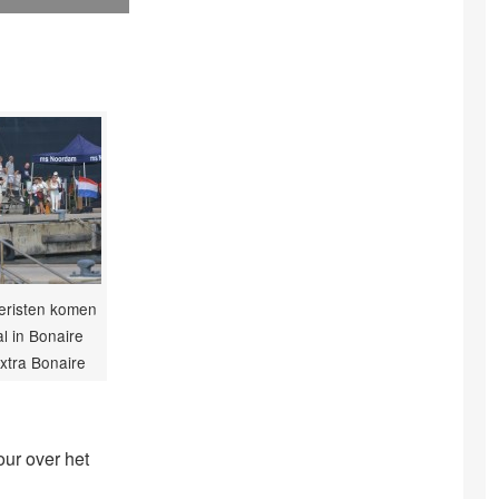
eristen komen
l in Bonaire
xtra Bonaire
our over het