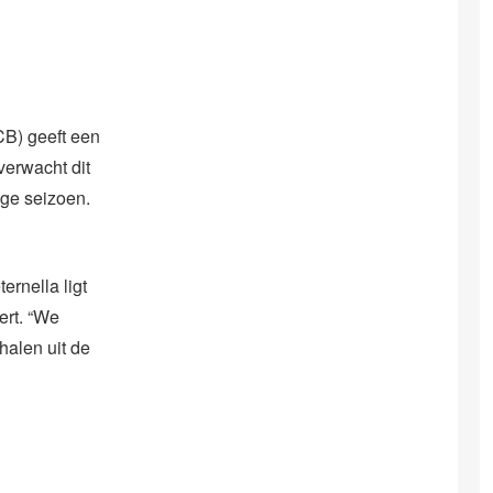
CB) geeft een
verwacht dit
ige seizoen.
ernella ligt
ert. “We
halen uit de