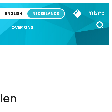
ENGLISH
NEDERLANDS
OVER ONS
elen