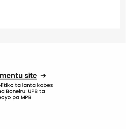
mentu site
olítiko ta lanta kabes
a Boneiru: UPB ta
apoyo pa MPB