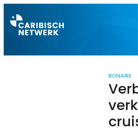
Direct naar a
BONAIRE
Ver
ver
crui