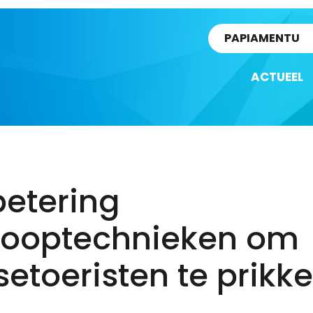
rtikel
PAPIAMENTU
ACTUEEL
betering
kooptechnieken om
setoeristen te prikk