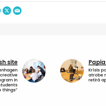
sh site
Papia
penhagen
Krísis p
 creative
atrobe n
ogram in
retirá 
students
 things”