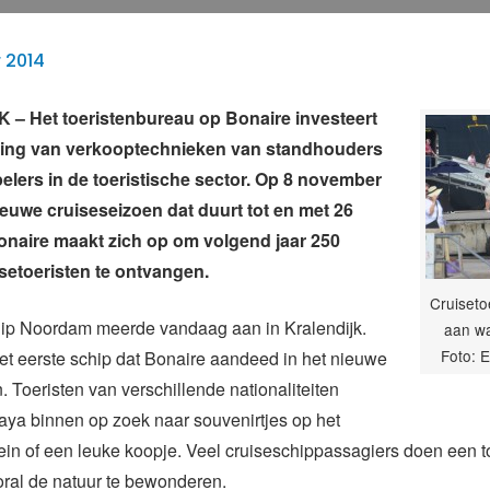
 2014
– Het toeristenbureau op Bonaire investeert
ding van verkooptechnieken van standhouders
elers in de toeristische sector. Op 8 november
euwe cruiseseizoen dat duurt tot en met 26
Bonaire maakt zich op om volgend jaar 250
setoeristen te ontvangen.
Cruiseto
hip Noordam meerde vandaag aan in Kralendijk.
aan wa
Foto: E
t eerste schip dat Bonaire aandeed in het nieuwe
. Toeristen van verschillende nationaliteiten
aya binnen op zoek naar souvenirtjes op het
in of een leuke koopje. Veel cruiseschippassagiers doen een t
oral de natuur te bewonderen.