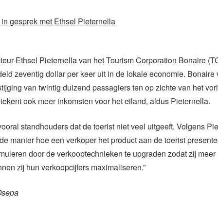
in gesprek met Ethsel Pieternella
teur Ethsel Pieternella van het Tourism Corporation Bonaire (T
deld zeventig dollar per keer uit in de lokale economie. Bonaire 
tijging van twintig duizend passagiers ten op zichte van het vor
etekent ook meer inkomsten voor het eiland, aldus Pieternella.
oral standhouders dat de toerist niet veel uitgeeft. Volgens Piet
de manier hoe een verkoper het product aan de toerist presente
imuleren door de verkooptechnieken te upgraden zodat zij meer 
unnen zij hun verkoopcijfers maximaliseren.”
Osepa