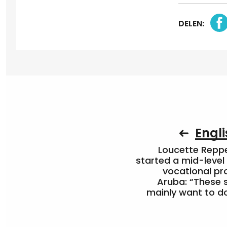
DELEN:
Engli
Loucette Rep
started a mid-level
vocational pr
Aruba: “These 
mainly want to do