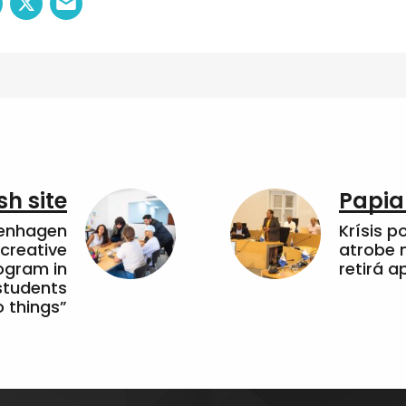
sh site
Papia
penhagen
Krísis p
 creative
atrobe n
ogram in
retirá 
students
 things”