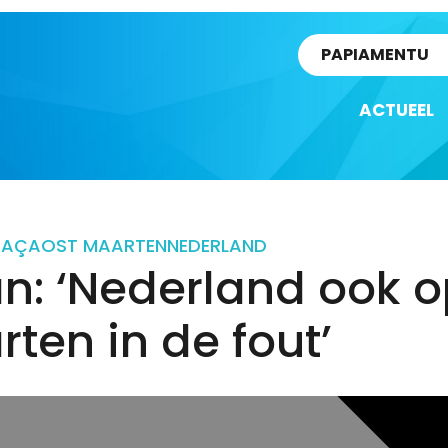
rtikel
PAPIAMENTU
ACTUEEL
RAÇAO
ST MAARTEN
NEDERLAND
: ‘Nederland ook op
ten in de fout’