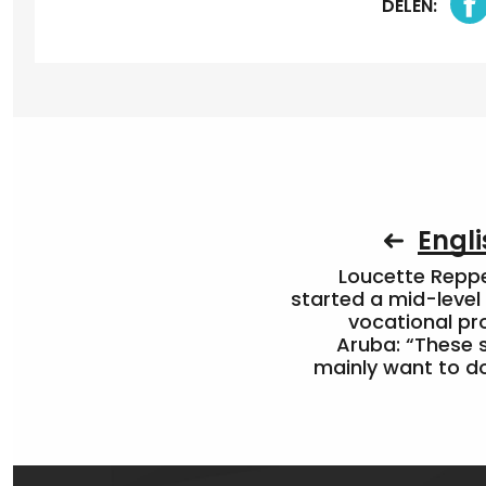
DELEN:
Engli
Loucette Rep
started a mid-level
vocational pr
Aruba: “These 
mainly want to do