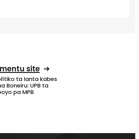
mentu site
olítiko ta lanta kabes
a Boneiru: UPB ta
apoyo pa MPB