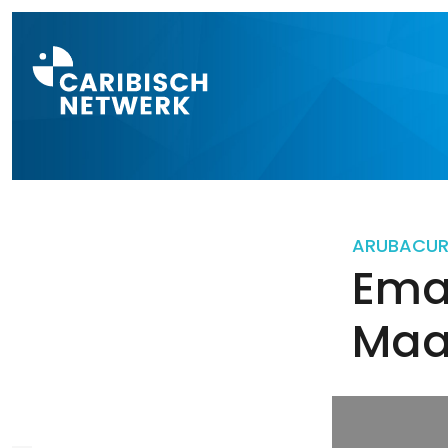
Direct naar a
ARUBA
CU
Eman
Maar