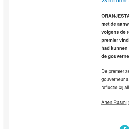
23 oktober 
ORANJESTAD 
met de
aanwi
volgens de r
premier vind
had kunnen 
de gouverneu
De premier ze
gouverneur al
reflectie bij al
Ariën Rasmij