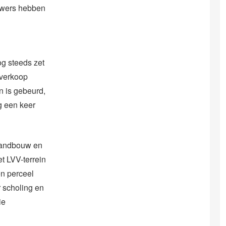
uwers hebben
g steeds zet
n verkoop
n is gebeurd,
g een keer
landbouw en
t LVV-terrein
en perceel
r scholing en
ie