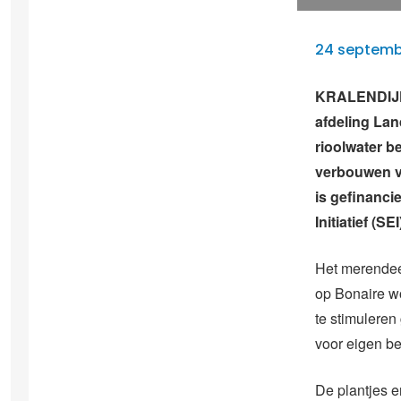
24 septemb
KRALENDIJK 
afdeling Lan
rioolwater b
verbouwen v
is gefinanci
Initiatief (SEI
Het merendeel
op Bonaire w
te stimuleren
voor eigen b
De plantjes 