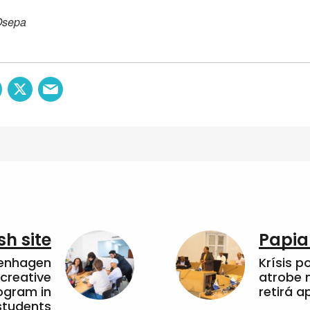
Osepa
sh site
Papia
penhagen
Krísis p
 creative
atrobe n
ogram in
retirá 
students