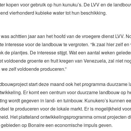
ter kopen voor gebruik op hun kunuku’s. De LVV en de landbo
zend vierhonderd kubieke water tot hun beschikking.
as achttien jaar aan het hoofd van de vroegere dienst LVV. No
 te interesse voor de landbouw te vergroten. “Ik zaai hier zelf e
k de plantjes. De interesse stijgt. Wat een aantal weken gelede
et voldoende groente en fruit kregen van Venezuela, zal niet no
 we zelf voldoende produceren.”
ndbouwproject start deze maand ook het programma duurzame 
twikkeling. Er komt een centrum voor duurzame landbouw op he
ting wordt gegeven in land- en tuinbouw. Kunukero’s kunnen e
sel te produceren voor de lokale markt. Er is mogelijkheid voo
eid. Het platteland ontwikkelingsprogramma omvat projecten d
e gebieden op Bonaire een economische impuls geven.