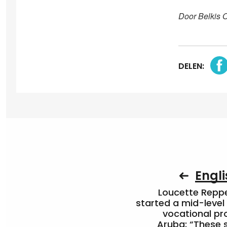
Door Belkis 
DELEN:
Engli
Loucette Rep
started a mid-level
vocational pr
Aruba: “These 