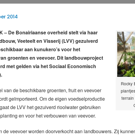
er 2014
– De Bonairiaanse overheid stelt via haar
dbouw, Veeteelt en Visserij (LVV) gezuiverd
eschikbaar aan kunukero’s voor het
an groenten en veevoer. Dit landbouwproject
erd met gelden via het Sociaal Economisch
).
Rocky E
 van de beschikbare groenten, fruit en veevoer
plantje
terrain
ordt geïmporteerd. Om de eigen voedselproductie
 gaat de LVV het gezuiverd rioolwater gebruiken
eplanting en voor het verbouwen van veevoer.
en de veevoer worden doorverkocht aan landbouwers. Zij kunne