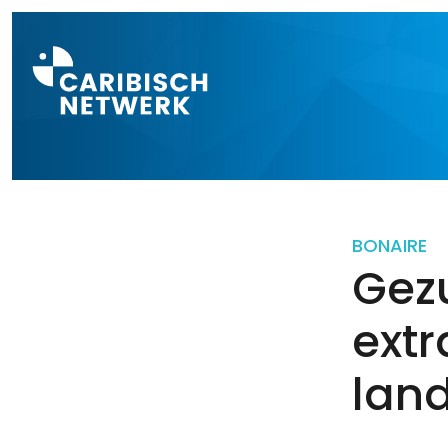
Direct naar a
BONAIRE
Gezu
extr
lan