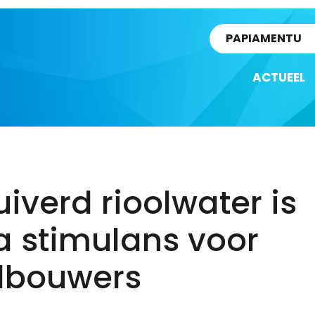
rtikel
PAPIAMENTU
ACTUEEL
iverd rioolwater is
a stimulans voor
dbouwers