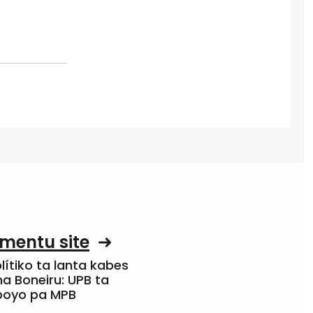
mentu site
olítiko ta lanta kabes
a Boneiru: UPB ta
apoyo pa MPB