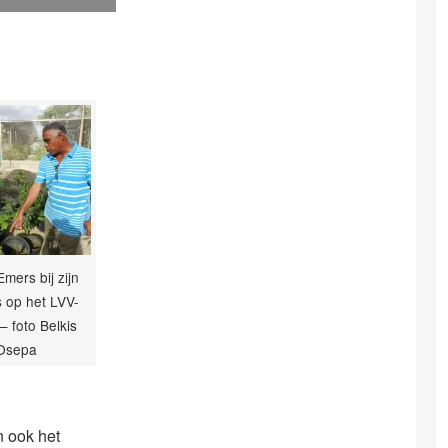
mers bij zijn
s op het LVV-
 – foto Belkis
Osepa
n ook het