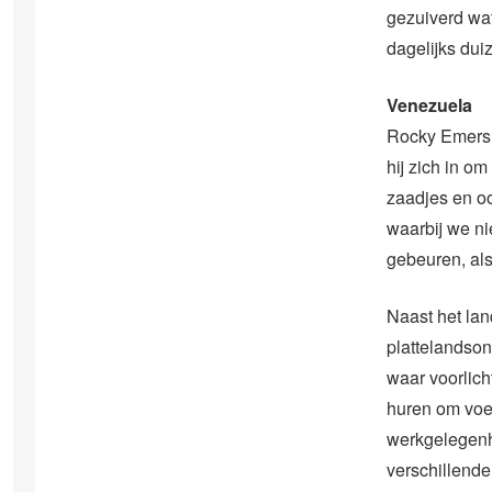
gezuiverd wa
dagelijks dui
Venezuela
Rocky Emers w
hij zich in om
zaadjes en oo
waarbij we ni
gebeuren, als
Naast het la
plattelandson
waar voorlich
huren om voed
werkgelegenh
verschillend