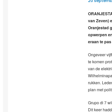
20 septemb
ORANJESTAD 
van Zeven) e
Oranjestad g
opwerpen en 
eraan te pa
Ongeveer vij
te komen pro
van de elektr
Wilhelminapar
rukken. Lede
plan met poli
Grupo di 7 wi
Dit keer hadd