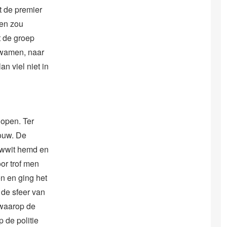
t de premier
ten zou
t de groep
kwamen, naar
n viel niet in
lopen. Ter
bouw. De
uwwit hemd en
oor trof men
n en ging het
 de sfeer van
 waarop de
 de politie