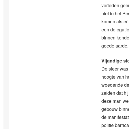
verleden geen
niet in het B
komen als er 
een delegatie
binnen konden
goede aarde.
Vijandige sf
De sfeer was 
hoogte van he
woedende dee
zeiden dat hi
deze man weer
gebouw binnen
de manifestat
politie barri