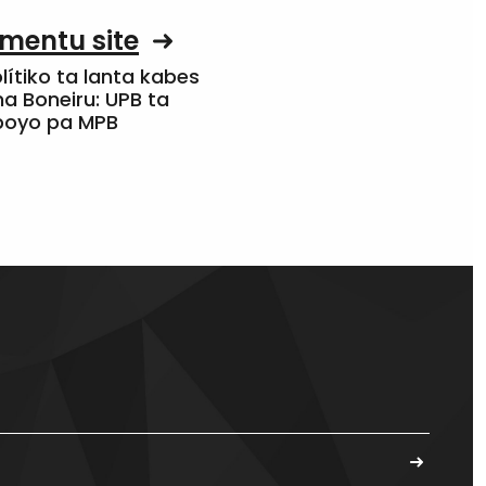
mentu site
olítiko ta lanta kabes
a Boneiru: UPB ta
apoyo pa MPB