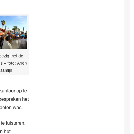
 bezig met de
s – foto: Ariën
asmijn
kantoor op te
bespraken het
ddelen was.
e luisteren.
n het