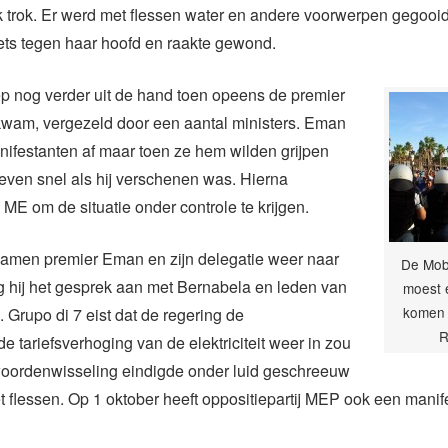
 trok. Er werd met flessen water en andere voorwerpen gegooi
ets tegen haar hoofd en raakte gewond.
iep nog verder uit de hand toen opeens de premier
kwam, vergezeld door een aantal ministers. Eman
nifestanten af maar toen ze hem wilden grijpen
even snel als hij verschenen was. Hierna
ME om de situatie onder controle te krijgen.
wamen premier Eman en zijn delegatie weer naar
De Mob
g hij het gesprek aan met Bernabela en leden van
moest 
komen –
. Grupo di 7 eist dat de regering de
R
 tariefsverhoging van de elektriciteit weer in zou
woordenwisseling eindigde onder luid geschreeuw
 flessen. Op 1 oktober heeft oppositiepartij MEP ook een manif