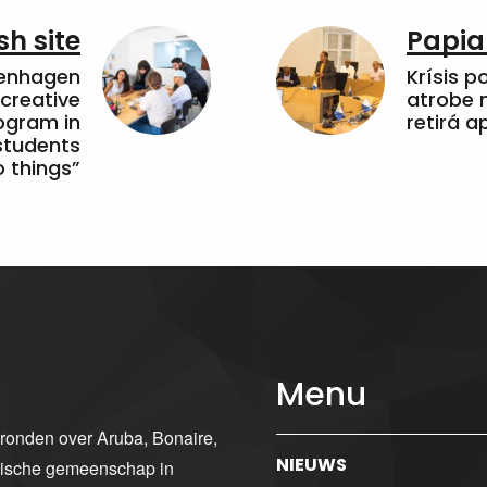
sh site
Papia
penhagen
Krísis p
 creative
atrobe n
ogram in
retirá 
students
 things”
Menu
gronden over Aruba, Bonaire,
NIEUWS
ibische gemeenschap in