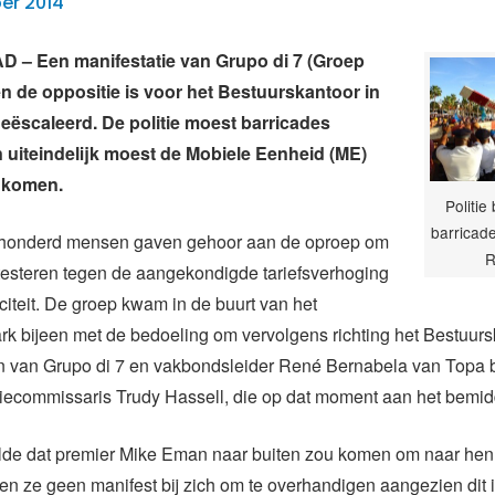
er 2014
– Een manifestatie van Grupo di 7 (Groep
n de oppositie is voor het Bestuurskantoor in
eëscaleerd. De politie moest barricades
uiteindelijk moest de Mobiele Eenheid (ME)
s komen.
Politie
barricade
fhonderd mensen gaven gehoor aan de oproep om
R
testeren tegen de aangekondigde tariefsverhoging
iciteit. De groep kwam in de buurt van het
k bijeen met de bedoeling om vervolgens richting het Bestuurs
n van Grupo di 7 en vakbondsleider René Bernabela van Topa 
tiecommissaris Trudy Hassell, die op dat moment aan het bemi
lde dat premier Mike Eman naar buiten zou komen om naar hen t
en ze geen manifest bij zich om te overhandigen aangezien dit i