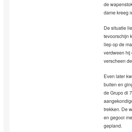
de wapenstok
dame kreeg i
De situatie l
tevoorschijn 
liep op de ma
verdween hij 
verscheen de 
Even later k
buiten en gin
de Grupo di 7
aangekondigde
trekken. De 
en gegooi met
gepland.