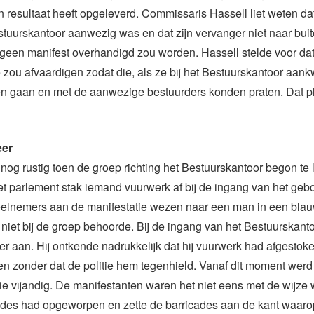
 resultaat heeft opgeleverd. Commissaris Hassell liet weten da
estuurskantoor aanwezig was en dat zijn vervanger niet naar bui
geen manifest overhandigd zou worden. Hassell stelde voor da
 zou afvaardigen zodat die, als ze bij het Bestuurskantoor aan
 gaan en met de aanwezige bestuurders konden praten. Dat pla
eer
nog rustig toen de groep richting het Bestuurskantoor begon te 
t parlement stak iemand vuurwerk af bij de ingang van het ge
lnemers aan de manifestatie wezen naar een man in een bla
j niet bij de groep behoorde. Bij de ingang van het Bestuurskant
 aan. Hij ontkende nadrukkelijk dat hij vuurwerk had afgestoke
 zonder dat de politie hem tegenhield. Vanaf dit moment werd
ie vijandig. De manifestanten waren het niet eens met de wijze
cades had opgeworpen en zette de barricades aan de kant waarop