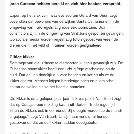
jaren Curaçao hebben bereikt en zich hier hebben verspreid.
Expert op het vlak van invasieve soorten Gerard van Buurt zegt
bovendien dat bewoners van de wijken Santa Catharina en in de
omgeving van Fuik regelmatig rode eekhoorns zien. Boa
constrictors zijn in de omgeving van Sint Joris gespot en gevangen.
Op sociale media worden regelmatig foto’s gepost van vreemde
dieren die in het wild of in tuinen worden gesignaleerd.
Giftige kikker
Sommige van die uitheemse diersoorten kunnen gevaarlijk zijn. De
Cubaanse boomkikker heeft een licht giftige afscheiding op de
huid. Dat gif kan dodelijk zijn voor honden en katten als ze de
kikker opeten. Mensen krijgen branderige ogen en allergische
astma aanvallen als ze het beestje aanraken.
Die kikker is de afgelopen paar jaar flink verspreid. Van Buurt zegt
dat op Curaçao een melding kwam uit Barber. “In de regentijd
zitten de kikkers ook in de mondi. Bij droogte worden ze de mondi
uitgejaagd”, zegt Van Buurt. Er zijn naar verluidt al honden
gestorven omdat ze een kikker hadden doodgebeten.