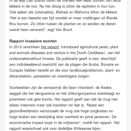
In de wijk Cas Grandi horen de mensen een waar concert van deze
kikkers in de rooi. Nu het droog is zitten de reptielen in hun tuin.
Ook wijken als Julianadorp, Mahaai en Mahuma zitten de kikkers.
“Het is een kwestie van tijd voordat er meer meldingen uit Banda
Bou komen. Ze zitten tussen de planten en zo worden de dieren
overal heen vervoerd”, zegt Van Buurt.
Rapport invasieve soorten
In 2012 verscheen
het rapport
‘Introduced agricultural pests, plant
and animals diseases and vectors in the Dutch Caribbean’, van het
onderzoeksinstituut Imares. De publicatie geeft in een ‘alarmlijst’
een indrukwekkend overzicht van de plagen die Aruba, Bonaire en
Curaçao hebben bereikt en die voor landbouwproblemen, plant- en
dierenziekten, parasieten en overdragers zorgen.
Voorbeelden zijn de verroaxmijt die bijen infecteert, de Aedes
aegypti die het denguevirus en het chikungunyavirus overdraagt en
potentieel ook gele koorts. Het rapport geeft aan dat de mug niet
alleen inwoners maar ook toeristen tot last is. “Naast een
gezondheidsrisico veroorzaakt de mug ook hoge zorgkosten en
hoge kosten aan bestrijding door overheid en privé personen. De
economische impact loopt in de miljoenen”, meldt het rapport. Het
rapport waarschuwt ook voor dodelijke Afrikaanse bijen,