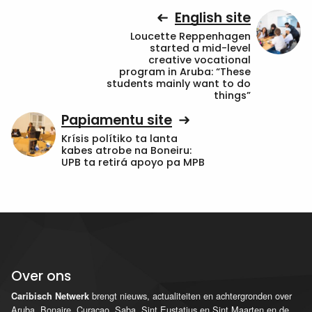
English site
Loucette Reppenhagen
started a mid-level
creative vocational
program in Aruba: “These
students mainly want to do
things”
Papiamentu site
Krísis polítiko ta lanta
kabes atrobe na Boneiru:
UPB ta retirá apoyo pa MPB
Over ons
brengt nieuws, actualiteiten en achtergronden over
Caribisch Netwerk
Aruba, Bonaire, Curaçao, Saba, Sint Eustatius en Sint Maarten en de