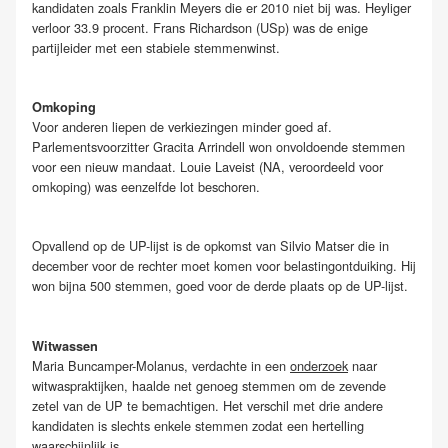
kandidaten zoals Franklin Meyers die er 2010 niet bij was. Heyliger
verloor 33.9 procent. Frans Richardson (USp) was de enige
partijleider met een stabiele stemmenwinst.
Omkoping
Voor anderen liepen de verkiezingen minder goed af.
Parlementsvoorzitter Gracita Arrindell won onvoldoende stemmen
voor een nieuw mandaat. Louie Laveist (NA, veroordeeld voor
omkoping) was eenzelfde lot beschoren.
Opvallend op de UP-lijst is de opkomst van Silvio Matser die in
december voor de rechter moet komen voor belastingontduiking. Hij
won bijna 500 stemmen, goed voor de derde plaats op de UP-lijst.
Witwassen
Maria Buncamper-Molanus, verdachte in een
onderzoek
naar
witwaspraktijken, haalde net genoeg stemmen om de zevende
zetel van de UP te bemachtigen. Het verschil met drie andere
kandidaten is slechts enkele stemmen zodat een hertelling
waarschijnlijk is.