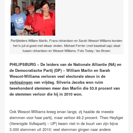
Partijleiders William Marlin, Frans richardson en Sarah Wescot-Williams konden
het in juli al goed met elkaar vinden. Michael Ferrier (met baseball cap) staat
tussen richardson en Wescot-Williams. Foto Today / leo Brown
PHILIPSBURG – De leiders van de Nationale Alliantie (NA) en
de Democratische Partij (DP) – William Marlin en Sarah
Wescot-Williams verloren veel electorale steun in de
verkiezingen
van vrijdag. Silveria Jacobs won ruim
tweehonderd stemmen meer dan Marlin die 53.8 procent van
de stemmen verloor die hij in 2010 won.
Ook Wescot-Williams kreeg ervan langs; zij haalde de meeste
stemmen voor haar partij, maar verloor 49.2 procent. Theo Heyliger
(Verenigde Volkspartij – UP) kwam niet in de buurt van zijn bijna
3.000 stemmen uit 2010; veel stemmen gingen naar andere