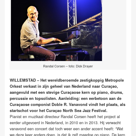
Randal Corsen – foto: Dick Drayer
WILLEMSTAD – Het wereldberoemde zestigkoppig Metropole
Orkest verkast in zijn geheel van Nederland naar Curaçao,
aangevuld met een stevige Curaçaose kern op piano, drums,
percussie en topsolisten. Aanleiding: een eerbetoon aan de
Curaçaose componist Doble R. Vanavond vindt het plaats, als
startschot voor het Curaçao North Sea Jazz Festival.
Pianist en muzikaal directeur Randal Corsen heeft het project al
eerder uitgevoerd in Nederland, in 2010 en in 2013. Hij verwacht
vanavond een concert dat toch weer een ander accent heeft: “Wat
we deze keer anders doen, is dat ik zelf meedoe op piano. De kern