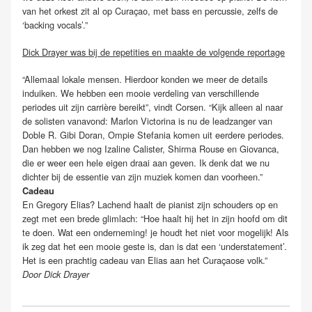
van het orkest zit al op Curaçao, met bass en percussie, zelfs de
‘backing vocals’.”
Dick Drayer was bij de repetities en maakte de volgende reportage
“Allemaal lokale mensen. Hierdoor konden we meer de details
induiken. We hebben een mooie verdeling van verschillende
periodes uit zijn carrière bereikt”, vindt Corsen. “Kijk alleen al naar
de solisten vanavond: Marlon Victorina is nu de leadzanger van
Doble R. Gibi Doran, Ompie Stefania komen uit eerdere periodes.
Dan hebben we nog Izaline Calister, Shirma Rouse en Giovanca,
die er weer een hele eigen draai aan geven. Ik denk dat we nu
dichter bij de essentie van zijn muziek komen dan voorheen.”
Cadeau
En Gregory Elias? Lachend haalt de pianist zijn schouders op en
zegt met een brede glimlach: “Hoe haalt hij het in zijn hoofd om dit
te doen. Wat een onderneming! je houdt het niet voor mogelijk! Als
ik zeg dat het een mooie geste is, dan is dat een ‘understatement’.
Het is een prachtig cadeau van Elias aan het Curaçaose volk.”
Door Dick Drayer