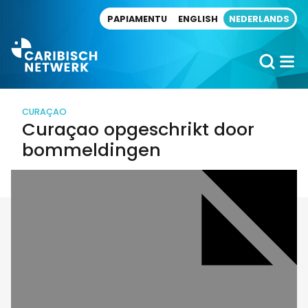
Direct naar artikel
PAPIAMENTU
ENGLISH
NEDERLANDS
CURAÇAO
Curaçao opgeschrikt door
bommeldingen