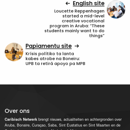
English site
Loucette Reppenhagen
started a mid-level
creative vocational
program in Aruba: “These
students mainly want to do
things”
Papiamentu site
Krísis polítiko ta lanta
kabes atrobe na Boneiru:
UPB ta retirá apoyo pa MPB
Over ons
brengt nieuws, actualiteiten en achtergronden over
Caribisch Netwerk
Aruba, Bonaire, Curaçao, Saba, Sint Eustatius en Sint Maarten en de