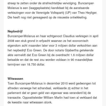
streep te zetten onder de strafrechtelijke vervolging. Buncamper-
Molanus is een (laaggeplaatste) kandidaat bij de aanstaande
verkiezingen voor de Verenigde Volkspartij (UP) van Theo Heyliger.
Die heeft nog niet gereageerd op de nieuwste ontwikkeling.
Nepbedrijf
Buncamper-Molanus en haar echtgenoot Claudius verkregen in april
2008 een stuk grond in erfpacht waarvan ze het economisch
eigendom acht maanden later voor 3 miljoen dollar verkochten aan
het nepbedrijf Eco Green. De door notaris Gijsbertha getekende
akte vermeldt dat Eco Green bij de overdracht 1.6 miljoen dollar
betaalde en dat de rest zou worden voldaan in 90 maandelijkse
termijnen van 18.750 dollar.
Witwassen
Toen Buncamper-Molanus in december 2010 werd gedwongen tot
aftreden vanwege het schandaal, verklaarde zij echter in het
parlement dat er geen geld van eigenaar was veranderd bij de
transactie. Oppositieleider William Marlin had toen al verklaard dat
de kwestie naar witwassen stonk.