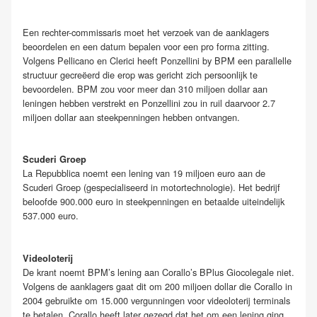
Een rechter-commissaris moet het verzoek van de aanklagers
beoordelen en een datum bepalen voor een pro forma zitting.
Volgens Pellicano en Clerici heeft Ponzellini by BPM een parallelle
structuur gecreëerd die erop was gericht zich persoonlijk te
bevoordelen. BPM zou voor meer dan 310 miljoen dollar aan
leningen hebben verstrekt en Ponzellini zou in ruil daarvoor 2.7
miljoen dollar aan steekpenningen hebben ontvangen.
Scuderi Groep
La Repubblica noemt een lening van 19 miljoen euro aan de
Scuderi Groep (gespecialiseerd in motortechnologie). Het bedrijf
beloofde 900.000 euro in steekpenningen en betaalde uiteindelijk
537.000 euro.
Videoloterij
De krant noemt BPM’s lening aan Corallo’s BPlus Giocolegale niet.
Volgens de aanklagers gaat dit om 200 miljoen dollar die Corallo in
2004 gebruikte om 15.000 vergunningen voor videoloterij terminals
te betalen. Corallo heeft later gezegd dat het om een lening ging