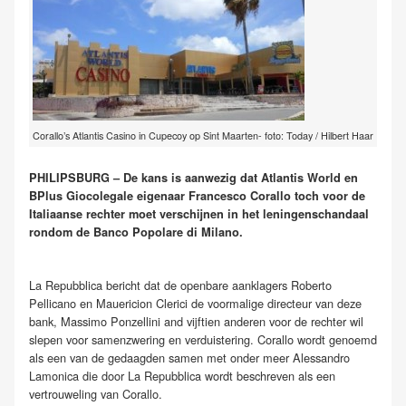
Corallo’s Atlantis Casino in Cupecoy op Sint Maarten- foto: Today / Hilbert Haar
PHILIPSBURG – De kans is aanwezig dat Atlantis World en
BPlus Giocolegale eigenaar Francesco Corallo toch voor de
Italiaanse rechter moet verschijnen in het leningenschandaal
rondom de Banco Popolare di Milano.
La Repubblica bericht dat de openbare aanklagers Roberto
Pellicano en Mauericion Clerici de voormalige directeur van deze
bank, Massimo Ponzellini and vijftien anderen voor de rechter wil
slepen voor samenzwering en verduistering. Corallo wordt genoemd
als een van de gedaagden samen met onder meer Alessandro
Lamonica die door La Repubblica wordt beschreven als een
vertrouweling van Corallo.