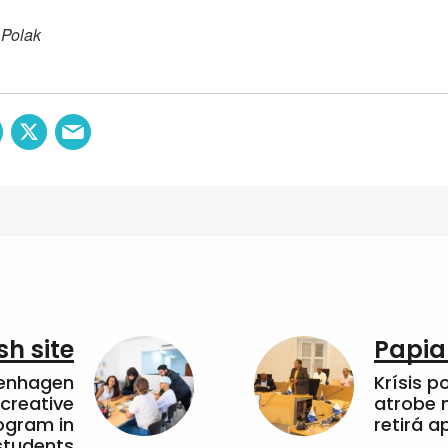
 Polak
sh site
Papia
penhagen
Krísis p
 creative
atrobe n
ogram in
retirá 
students