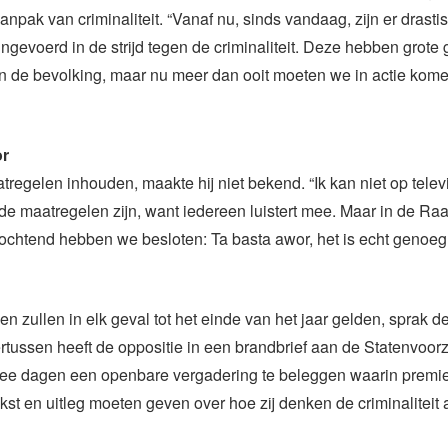
anpak van criminaliteit. “Vanaf nu, sinds vandaag, zijn er drasti
ngevoerd in de strijd tegen de criminaliteit. Deze hebben grote
n de bevolking, maar nu meer dan ooit moeten we in actie kom
or
regelen inhouden, maakte hij niet bekend. “Ik kan niet op televi
 de maatregelen zijn, want iedereen luistert mee. Maar in de Ra
ochtend hebben we besloten: Ta basta awor, het is echt genoeg 
n zullen in elk geval tot het einde van het jaar gelden, sprak d
ertussen heeft de oppositie in een brandbrief aan de Statenvoorz
ee dagen een openbare vergadering te beleggen waarin premier
kst en uitleg moeten geven over hoe zij denken de criminaliteit 