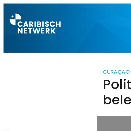
Direct naar a
CURAÇAO
Poli
bel