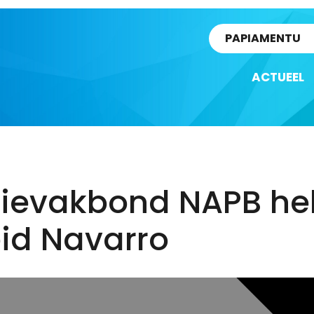
rtikel
PAPIAMENTU
ACTUEEL
tievakbond NAPB he
eid Navarro