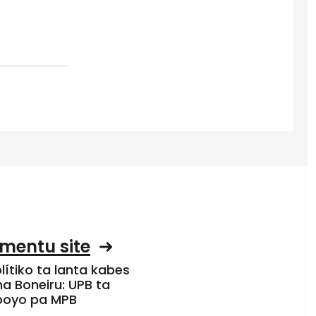
mentu site
olítiko ta lanta kabes
a Boneiru: UPB ta
apoyo pa MPB