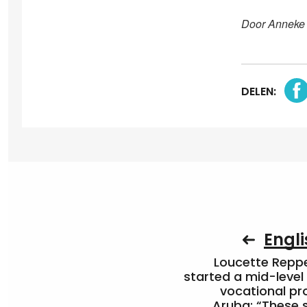
Door Anneke
DELEN:
Engli
Loucette Rep
started a mid-level
vocational pr
Aruba: “These 