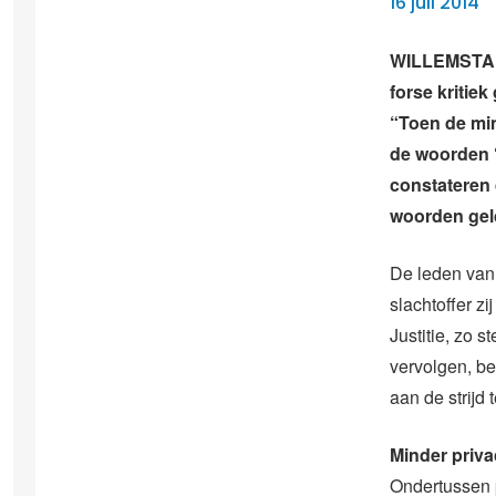
16 juli 2014
WILLEMSTAD 
forse kritiek
“Toen de min
de woorden ‘
constateren 
woorden gel
De leden van
slachtoffer zi
Justitie, zo s
vervolgen, beg
aan de strijd t
Minder priva
Ondertussen p