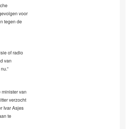
sche
 gevolgen voor
en tegen de
sie of radio
ad van
nu.”
e minister van
itter verzocht
 Ivar Asjes
aan te