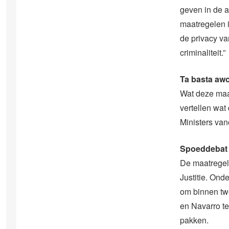
geven in de a
maatregelen i
de privacy va
criminaliteit.”
Ta basta aw
Wat deze maat
vertellen wat
Ministers van
Spoeddebat
De maatregele
Justitie. Ond
om binnen tw
en Navarro te
pakken.