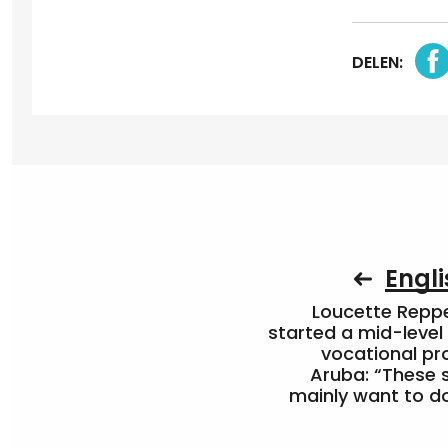
DELEN:
Engli
Loucette Rep
started a mid-level
vocational pr
Aruba: “These 
mainly want to do