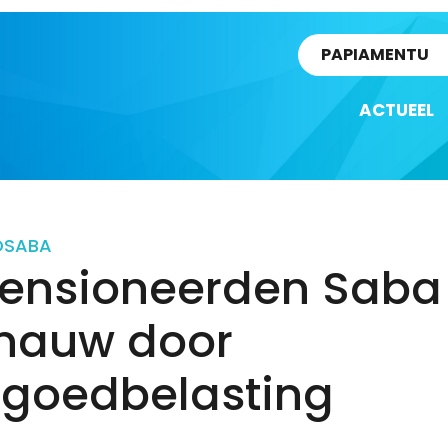
rtikel
PAPIAMENTU
ACTUEEL
D
SABA
ensioneerden Saba 
 nauw door
tgoedbelasting