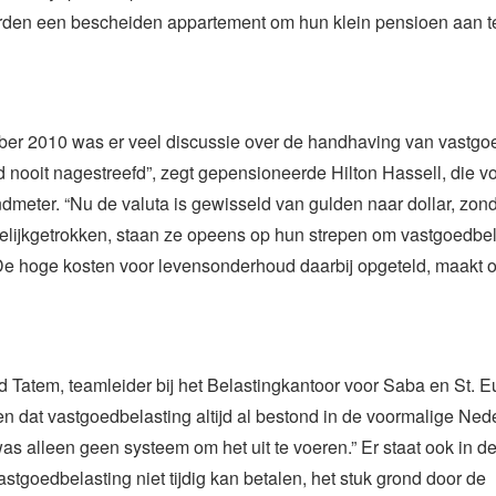
den een bescheiden appartement om hun klein pensioen aan te
ber 2010 was er veel discussie over de handhaving van vastgo
 nooit nagestreefd”, zegt gepensioneerde Hilton Hassell, die 
ndmeter. “Nu de valuta is gewisseld van gulden naar dollar, zon
elijkgetrokken, staan ze opeens op hun strepen om vastgoedbel
e hoge kosten voor levensonderhoud daarbij opgeteld, maakt 
d Tatem, teamleider bij het Belastingkantoor voor Saba en St. E
ten dat vastgoedbelasting altijd al bestond in de voormalige Ne
was alleen geen systeem om het uit te voeren.” Er staat ook in de
astgoedbelasting niet tijdig kan betalen, het stuk grond door de