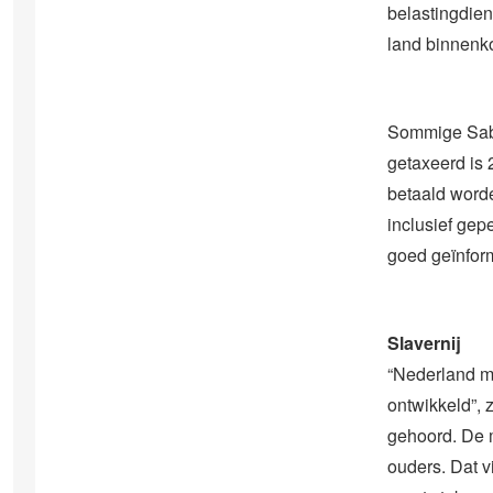
belastingdie
land binnenko
Sommige Saba
getaxeerd is 
betaald word
inclusief gep
goed geïnform
Slavernij
“Nederland m
ontwikkeld”, 
gehoord. De 
ouders. Dat v