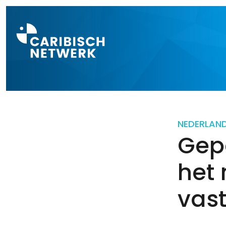
Direct naar a
NEDERLAN
Gep
het
vas