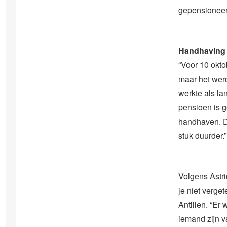
gepensioneer
Handhaving
“Voor 10 okto
maar het werd
werkte als la
pensioen is g
handhaven. D
stuk duurder.”
Volgens Astri
je niet verge
Antillen. “Er 
iemand zijn v