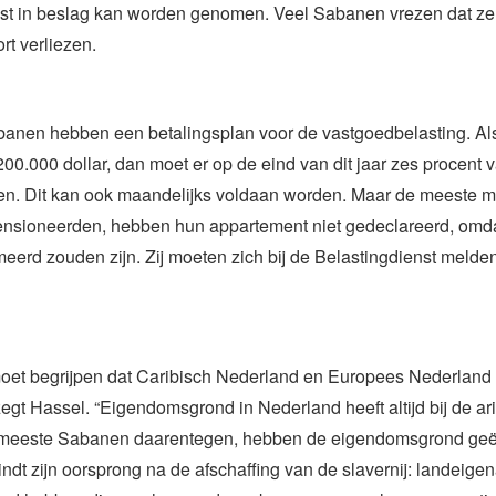
nst in beslag kan worden genomen. Veel Sabanen vrezen dat ze
rt verliezen.
nen hebben een betalingsplan voor de vastgoedbelasting. Als
200.000 dollar, dan moet er op de eind van dit jaar zes procent
en. Dit kan ook maandelijks voldaan worden. Maar de meeste 
ensioneerden, hebben hun appartement niet gedeclareerd, omda
eerd zouden zijn. Zij moeten zich bij de Belastingdienst melden
oet begrijpen dat Caribisch Nederland en Europees Nederland 
zegt Hassel. “Eigendomsgrond in Nederland heeft altijd bij de ar
meeste Sabanen daarentegen, hebben de eigendomsgrond geë
indt zijn oorsprong na de afschaffing van de slavernij: landeig