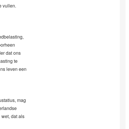
 vullen.
edbelasting,
voorheen
der dat ons
asting te
ons leven een
ustatius, mag
derlandse
 wet, dat als