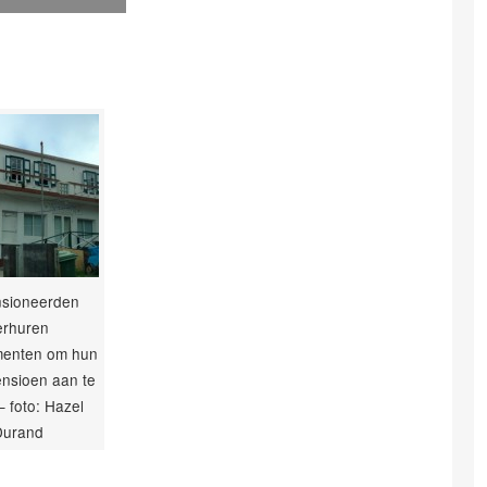
sioneerden
erhuren
menten om hun
ensioen aan te
– foto: Hazel
Durand