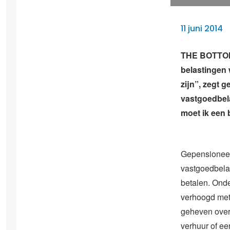
11 juni 2014
THE BOTTOM –
belastingen
zijn”, zegt 
vastgoedbela
moet ik een 
Gepensionee
vastgoedbelas
betalen. Ond
verhoogd met
geheven over
verhuur of ee