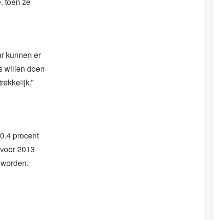
, toen ze
ar kunnen er
s willen doen
ekkelijk.”
 0.4 procent
 voor 2013
d worden.