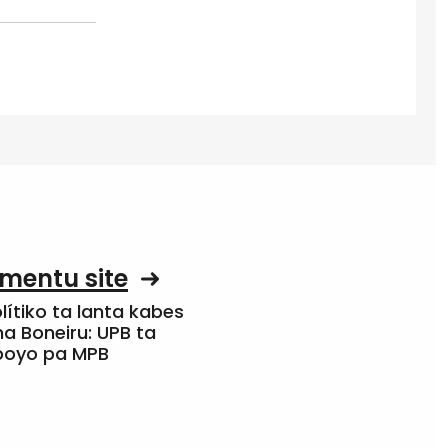
mentu site
olítiko ta lanta kabes
a Boneiru: UPB ta
apoyo pa MPB