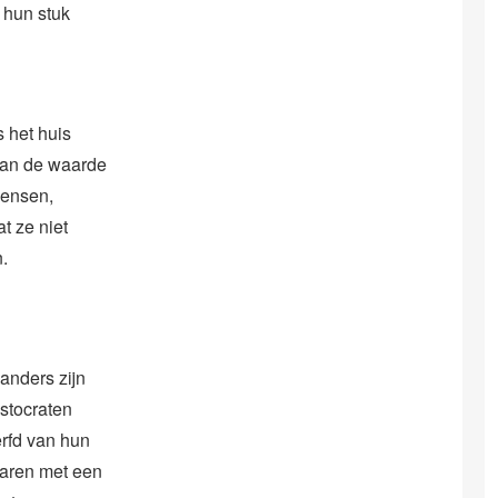
 hun stuk
 het huis
 van de waarde
mensen,
t ze niet
.
anders zijn
istocraten
rfd van hun
enaren met een