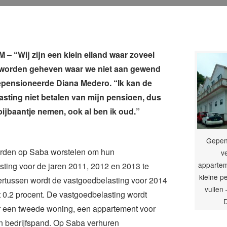
 “Wij zijn een klein eiland waar zoveel
 worden geheven waar we niet aan gewend
gepensioneerde Diana Medero. “Ik kan de
sting niet betalen van mijn pensioen, dus
bijbaantje nemen, ook al ben ik oud.”
Gepen
rden op Saba worstelen om hun
v
apparte
ting voor de jaren 2011, 2012 en 2013 te
kleine p
ertussen wordt de vastgoedbelasting voor 2014
vullen 
 0.2 procent. De vastgoedbelasting wordt
 een tweede woning, een appartement voor
n bedrijfspand. Op Saba verhuren