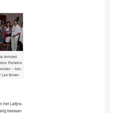
ta Arrindell
door Parlatino
erden – foto:
/ Leo Brown
 het Latijns-
jarig bestaan