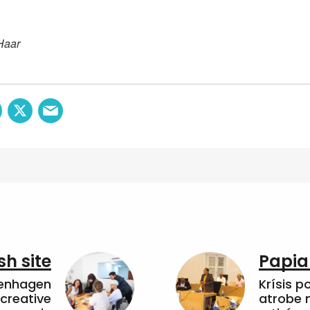
Haar
sh site
Papia
penhagen
Krísis p
 creative
atrobe n