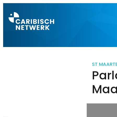
Direct naar a
ST MAART
Parl
Maa