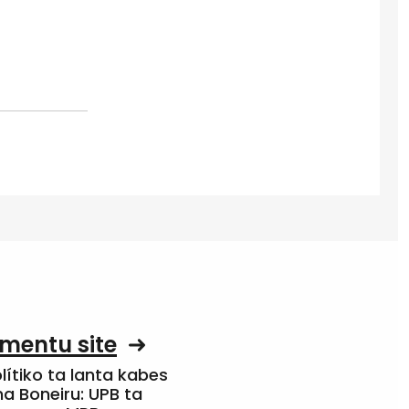
mentu site
olítiko ta lanta kabes
a Boneiru: UPB ta