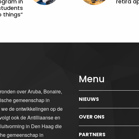
ogram in
retirá 
students
 things”
Menu
gronden over Aruba, Bonaire,
NIEUWS
ibische gemeenschap in
n we de ontwikkelingen op de
OVER ONS
volgt ook de Antilliaanse en
luitvorming in Den Haag die
PARTNERS
sche gemeenschap in