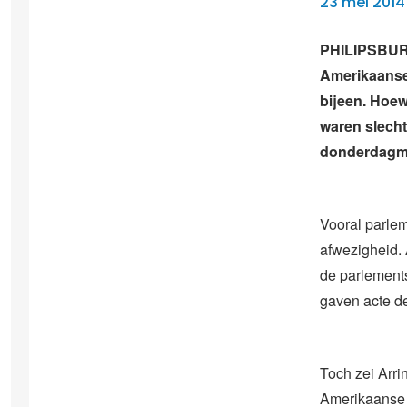
23 mei 2014
PHILIPSBURG
Amerikaanse 
bijeen. Hoew
waren slech
donderdagm
Vooral parlem
afwezigheid. 
de parlement
gaven acte d
Toch zei Arri
Amerikaanse p