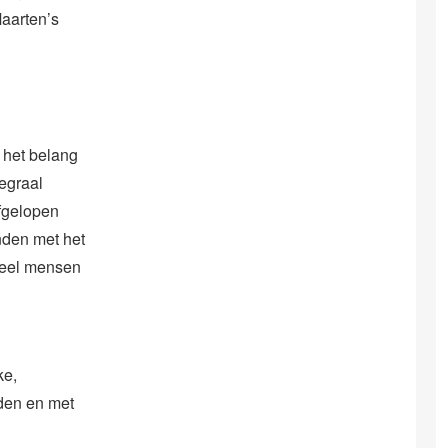
Maarten’s
 het belang
tegraal
afgelopen
nden met het
 veel mensen
ke,
den en met