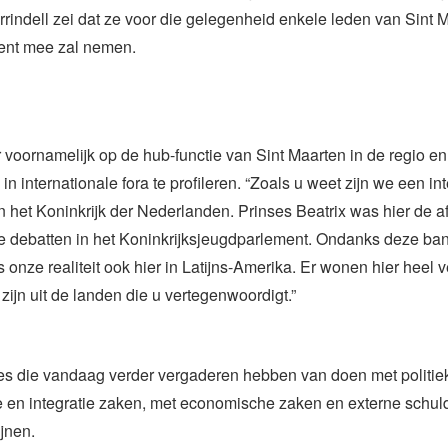
rindell zei dat ze voor die gelegenheid enkele leden van Sint 
nt mee zal nemen.
voornamelijk op de hub-functie van Sint Maarten in de regio en
in internationale fora te profileren. “Zoals u weet zijn we een in
 het Koninkrijk der Nederlanden. Prinses Beatrix was hier de 
e debatten in het Koninkrijksjeugdparlement. Ondanks deze ba
 onze realiteit ook hier in Latijns-Amerika. Er wonen hier heel
 zijn uit de landen die u vertegenwoordigt.”
s die vandaag verder vergaderen hebben van doen met politie
e en integratie zaken, met economische zaken en externe schul
jnen.