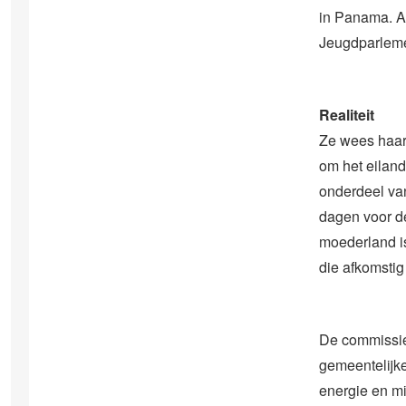
in Panama. Ar
Jeugdparleme
Realiteit
Ze wees haar 
om het eiland 
onderdeel van
dagen voor d
moederland is
die afkomstig
De commissie
gemeentelijk
energie en mi