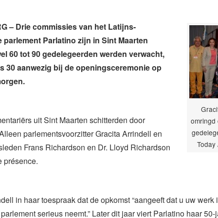
 – Drie commissies van het Latijns-
parlement Parlatino zijn in Sint Maarten
el 60 tot 90 gedelegeerden werden verwacht,
ts 30 aanwezig bij de openingsceremonie op
orgen.
Graci
entariërs uit Sint Maarten schitterden door
omringd 
gedelege
Alleen parlementsvoorzitter Gracita Arrindell en
Today 
sleden Frans Richardson en Dr. Lloyd Richardson
e présence.
ndell in haar toespraak dat de opkomst “aangeeft dat u uw werk in
arlement serieus neemt.” Later dit jaar viert Parlatino haar 50-