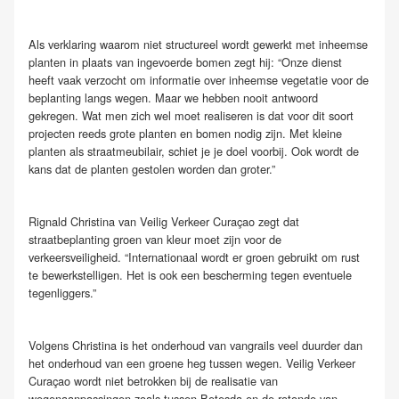
Als verklaring waarom niet structureel wordt gewerkt met inheemse
planten in plaats van ingevoerde bomen zegt hij: “Onze dienst
heeft vaak verzocht om informatie over inheemse vegetatie voor de
beplanting langs wegen. Maar we hebben nooit antwoord
gekregen. Wat men zich wel moet realiseren is dat voor dit soort
projecten reeds grote planten en bomen nodig zijn. Met kleine
planten als straatmeubilair, schiet je je doel voorbij. Ook wordt de
kans dat de planten gestolen worden dan groter.”
Rignald Christina van Veilig Verkeer Curaçao zegt dat
straatbeplanting groen van kleur moet zijn voor de
verkeersveiligheid. “Internationaal wordt er groen gebruikt om rust
te bewerkstelligen. Het is ook een bescherming tegen eventuele
tegenliggers.”
Volgens Christina is het onderhoud van vangrails veel duurder dan
het onderhoud van een groene heg tussen wegen. Veilig Verkeer
Curaçao wordt niet betrokken bij de realisatie van
wegenaanpassingen zoals tussen Betesda en de rotonde van