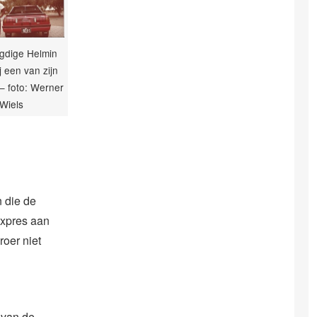
gdige Helmin
j een van zijn
– foto: Werner
Wiels
 die de
expres aan
roer niet
 van de