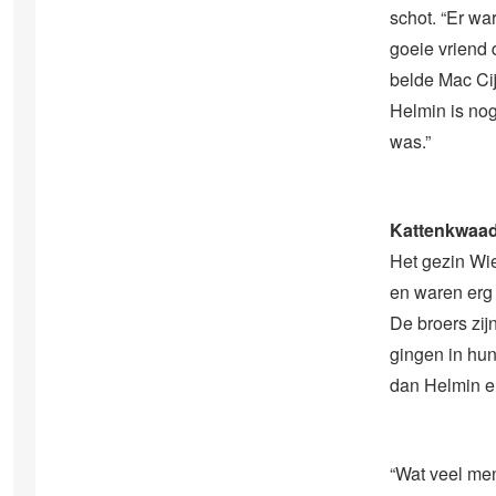
schot. “Er wa
goeie vriend 
belde Mac Cij
Helmin is nog 
was.”
Kattenkwaa
Het gezin Wi
en waren erg 
De broers zij
gingen in hun
dan Helmin en
“Wat veel men