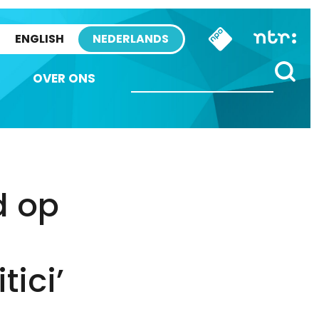
ENGLISH
NEDERLANDS
OVER ONS
d op
ici’