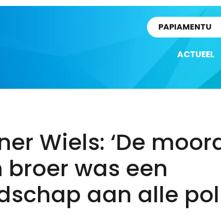
rtikel
PAPIAMENTU
ACTUEEL
ner Wiels: ‘De moor
n broer was een
schap aan alle polit