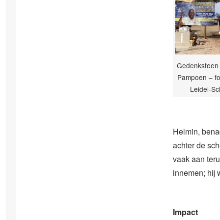
Gedenksteen 
Pampoen – fo
Leidel-S
Helmin, benadr
achter de sch
vaak aan teru
innemen; hij 
Impact