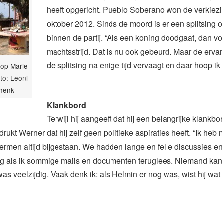
heeft opgericht. Pueblo Soberano won de verkiez
oktober 2012. Sinds de moord is er een splitsing 
binnen de partij. “Als een koning doodgaat, dan vo
machtsstrijd. Dat is nu ook gebeurd. Maar de ervari
de splitsing na enige tijd vervaagt en daar hoop ik o
op Marie
to: Leoni
chenk
Klankbord
Terwijl hij aangeeft dat hij een belangrijke klankb
ukt Werner dat hij zelf geen politieke aspiraties heeft. “Ik heb 
ermen altijd bijgestaan. We hadden lange en felle discussies en
g als ik sommige mails en documenten teruglees. Niemand kan 
was veelzijdig. Vaak denk ik: als Helmin er nog was, wist hij wat 