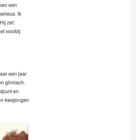
toen een
erieus. Ik
ij zei:
et voorbij
aar een jaar
en glimlach.
stpunt en
een kwajongen