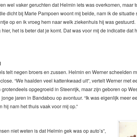
ren wel vaker geruchten dat Helmin iets was overkomen, maar 
die dicht bij Marie Pampoen woont mij belde, nam ik de situatie s
ntje op en ik vroeg hem naar welk ziekenhuis hij was gestuurd. H
hier, het is beter dat je komt. Dat was voor mij de indicatie dat h
d
els telt negen broers en zussen. Helmin en Werner scheelden m
close. “We haalden veel kattenkwaad uit”, vertelt Werner met e
n grotendeels opgegroeid in Steenrijk, maar zijn geboren op We
 jonge jaren in Bandabou op avontuur. “Ik was eigenlijk meer 
 hij nam het thuis vaak voor mij op.”
sen niet weten is dat Helmin gek was op auto’s”,