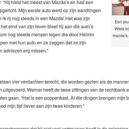
r. “Hij hield het meest van Mazda’s en had een
gericht. Mijn eerste auto werd op zijn aandringen
ik rij nog steeds in een Mazda! Het was zijn
Een jeu
het eind van zijn leven bleef hij aan die auto’s
Wiels bi
k kom nog steeds mensen tegen die door Helmin
mazda’s 
pen met hun auto en ze zeggen dat ze zijn
n adviezen erg missen.”
taan vier verdachten terecht, die worden gezien als de mannen
 uitgevoerd. Werner heeft de twee zittingen van de rechtbank 
aten gaan. “Het is een poppenkast. Al die dingen brengen mijn b
eed mijn tijd liever aan zijn twee kinderen.”
oorschemeren dat hij niet veel vertrouwen heeft in de oplossing