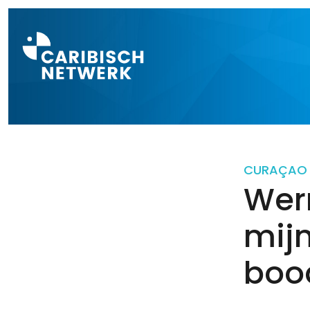
Direct naar a
CURAÇAO
Wer
mij
bood