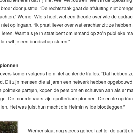
broer door justitie. “De rechtszaak gaat de afsluiting niet breng
hten.” Werner Wiels heeft wel een theorie over wie de opdrach
niet op ingaan. “Ik praat liever over wat erachter zit: ze hebben a
n leren. Want als je in staat bent om iemand op zo’n publieke ma
an wil je een boodschap sturen.”
 pionnen
vers komen volgens hem niet achter de tralies. “Dat hebben z
d. Dit zijn mensen die al jaren een netwerk hebben opgebouwd
e politieke partijen, kopen de pers om en schuiven aan als er ma
gd. De moordenaars zijn opofferbare pionnen. De echte opdrac
allen. Het was juist hun macht die Helmin wilde blootleggen.”
Werner staat nog steeds geheel achter de partij d