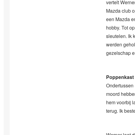
vertelt Werne
Mazda club op
een Mazda en 
hobby. Tot op 
sleutelen. I
werden gehol
gezelschap e
Poppenkast
Ondertussen s
moord hebben
hem voorbij l
terug. Ik best
Werner laat d