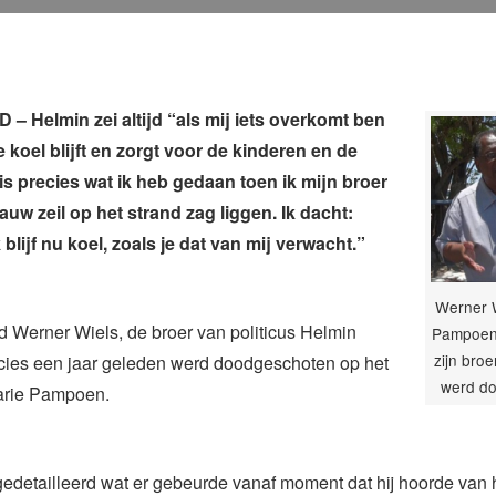
 Helmin zei altijd “als mij iets overkomt ben
e koel blijft en zorgt voor de kinderen en de
 is precies wat ik heb gedaan toen ik mijn broer
auw zeil op het strand zag liggen. Ik dacht:
 blijf nu koel, zoals je dat van mij verwacht.”
Werner W
 Werner Wiels, de broer van politicus Helmin
Pampoen,
zijn bro
ecies een jaar geleden werd doodgeschoten op het
werd d
arie Pampoen.
t gedetailleerd wat er gebeurde vanaf moment dat hij hoorde van h