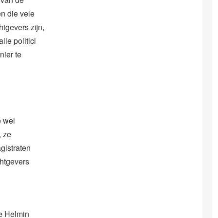
en die vele
tgevers zijn,
lle politici
nier te
e wel
, ze
gistraten
htgevers
ie Helmin