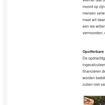
moord op zijn 
mensen verwac
maar wil daar 
een les wille
vermoorden, d
Opofferbare
De opdrachtge
ingecalculeer
financieren d
worden beëdi
zullen niet v