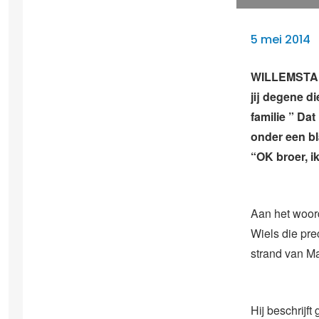
5 mei 2014
WILLEMSTAD –
jij degene di
familie ” Dat
onder een bl
“OK broer, ik
Aan het woord
Wiels die pr
strand van M
Hij beschrijf