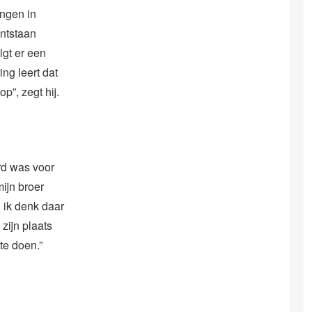
ingen in
ontstaan
lgt er een
ng leert dat
p”, zegt hij.
ord was voor
mijn broer
 ik denk daar
zijn plaats
te doen.”