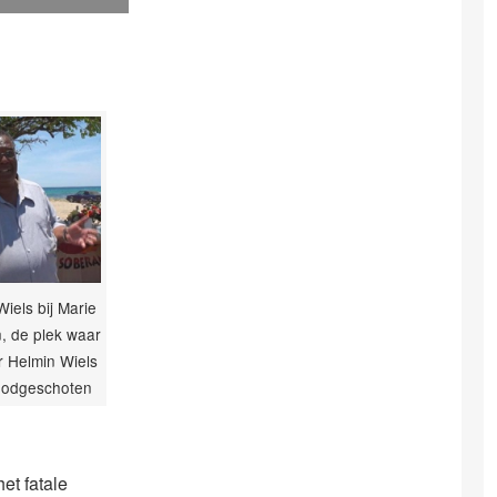
iels bij Marie
 de plek waar
er Helmin Wiels
oodgeschoten
et fatale