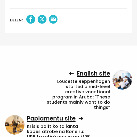
DELEN:
English site
Loucette Reppenhagen
started a mid-level
creative vocational
program in Aruba: “These
students mainly want to do
things”
Papiamentu site
Krísis polítiko ta lanta
kabes atrobe na Boneiru:
UPB ta retirá apoyo pa MPB