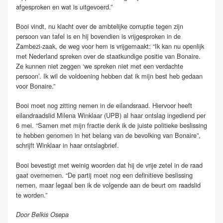
afgesproken en wat is uitgevoerd.”
Booi vindt, nu klacht over de ambtelijke corruptie tegen zijn
persoon van tafel is en hij bovendien is vrijgesproken in de
Zambezi-zaak, de weg voor hem is vrijgemaakt: “Ik kan nu openlijk
met Nederland spreken over de staatkundige positie van Bonaire.
Ze kunnen niet zeggen ‘we spreken niet met een verdachte
persoon’. Ik wil de voldoening hebben dat ik mijn best heb gedaan
voor Bonaire.”
Booi moet nog zitting nemen in de eilandsraad. Hiervoor heeft
eilandraadslid Milena Winklaar (UPB) al haar ontslag ingediend per
6 mei. “Samen met mijn fractie denk ik de juiste politieke beslissing
te hebben genomen in het belang van de bevolking van Bonaire”,
schrijft Winklaar in haar ontslagbrief.
Booi bevestigt met weinig woorden dat hij de vrije zetel in de raad
gaat overnemen. “De partij moet nog een definitieve beslissing
nemen, maar legaal ben ik de volgende aan de beurt om raadslid
te worden.”
Door Belkis Osepa