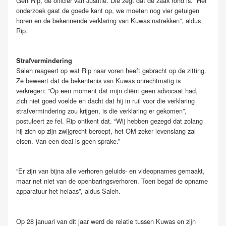
Gert Rip, de officier van Justitie. Die zegt dat de zaak rond is. “Het
onderzoek gaat de goede kant op, we moeten nog vier getuigen
horen en de bekennende verklaring van Kuwas natrekken”, aldus
Rip.
Strafvermindering
Saleh reageert op wat Rip naar voren heeft gebracht op de zitting.
Ze beweert dat de
bekentenis
van Kuwas onrechtmatig is
verkregen: “Op een moment dat mijn cliënt geen advocaat had,
zich niet goed voelde en dacht dat hij in ruil voor die verklaring
strafvermindering zou krijgen, is die verklaring er gekomen”,
postuleert ze fel. Rip ontkent dat. “Wij hebben gezegd dat zolang
hij zich op zijn zwijgrecht beroept, het OM zeker levenslang zal
eisen. Van een deal is geen sprake.”
“Er zijn van bijna alle verhoren geluids- en videopnames gemaakt,
maar net niet van de openbaringsverhoren. Toen begaf de opname
apparatuur het helaas”, aldus Saleh.
Op 28 januari van dit jaar werd de relatie tussen Kuwas en zijn