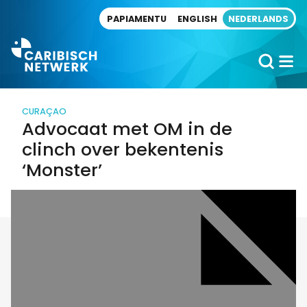
Direct naar artikel
PAPIAMENTU
ENGLISH
NEDERLANDS
CURAÇAO
Advocaat met OM in de
clinch over bekentenis
‘Monster’