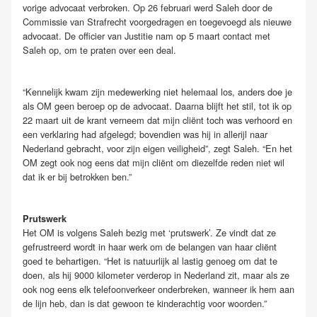
vorige advocaat verbroken. Op 26 februari werd Saleh door de
Commissie van Strafrecht voorgedragen en toegevoegd als nieuwe
advocaat. De officier van Justitie nam op 5 maart contact met
Saleh op, om te praten over een deal.
“Kennelijk kwam zijn medewerking niet helemaal los, anders doe je
als OM geen beroep op de advocaat. Daarna blijft het stil, tot ik op
22 maart uit de krant verneem dat mijn cliënt toch was verhoord en
een verklaring had afgelegd; bovendien was hij in allerijl naar
Nederland gebracht, voor zijn eigen veiligheid”, zegt Saleh. “En het
OM zegt ook nog eens dat mijn cliënt om diezelfde reden niet wil
dat ik er bij betrokken ben.”
Prutswerk
Het OM is volgens Saleh bezig met ‘prutswerk’. Ze vindt dat ze
gefrustreerd wordt in haar werk om de belangen van haar cliënt
goed te behartigen. “Het is natuurlijk al lastig genoeg om dat te
doen, als hij 9000 kilometer verderop in Nederland zit, maar als ze
ook nog eens elk telefoonverkeer onderbreken, wanneer ik hem aan
de lijn heb, dan is dat gewoon te kinderachtig voor woorden.”