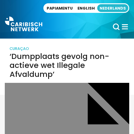
Direct naar artikel
PAPIAMENTU
ENGLISH
NEDERLANDS
CURAÇAO
‘Dumpplaats gevolg non-
actieve wet Illegale
Afvaldump’