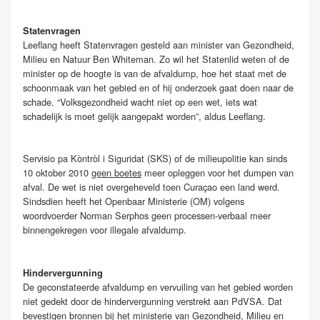
Statenvragen
Leeflang heeft Statenvragen gesteld aan minister van Gezondheid,
Milieu en Natuur Ben Whiteman. Zo wil het Statenlid weten of de
minister op de hoogte is van de afvaldump, hoe het staat met de
schoonmaak van het gebied en of hij onderzoek gaat doen naar de
schade. “Volksgezondheid wacht niet op een wet, iets wat
schadelijk is moet gelijk aangepakt worden”, aldus Leeflang.
Servisio pa Kòntròl i Siguridat (SKS) of de milieupolitie kan sinds
10 oktober 2010
geen boetes
meer opleggen voor het dumpen van
afval. De wet is niet overgeheveld toen Curaçao een land werd.
Sindsdien heeft het Openbaar Ministerie (OM) volgens
woordvoerder Norman Serphos geen processen-verbaal meer
binnengekregen voor illegale afvaldump.
Hindervergunning
De geconstateerde afvaldump en vervuiling van het gebied worden
niet gedekt door de hindervergunning verstrekt aan PdVSA. Dat
bevestigen bronnen bij het ministerie van Gezondheid, Milieu en