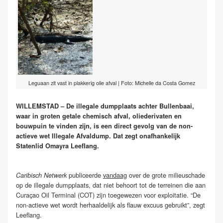
Leguaan zit vast in plakkerig olie afval | Foto: Michelle da Costa Gomez
WILLEMSTAD – De illegale dumpplaats achter Bullenbaai,
waar in groten getale chemisch afval, oliederivaten en
bouwpuin te vinden zijn, is een direct gevolg van de non-
actieve wet Illegale Afvaldump. Dat zegt onafhankelijk
Statenlid Omayra Leeflang.
publiceerde
vandaag
over de grote milieuschade
Caribisch Netwerk
op de illegale dumpplaats, dat niet behoort tot de terreinen die aan
Curaçao Oil Terminal (COT) zijn toegewezen voor exploitatie. “De
non-actieve wet wordt herhaaldelijk als flauw excuus gebruikt”, zegt
Leeflang.