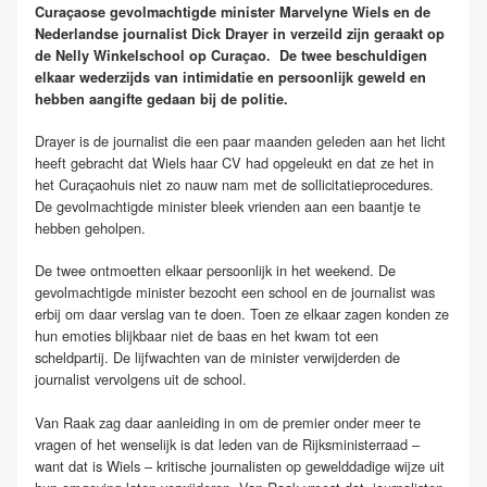
Curaçaose gevolmachtigde minister Marvelyne Wiels en de
Nederlandse journalist Dick Drayer in verzeild zijn geraakt op
de Nelly Winkelschool op Curaçao. De twee beschuldigen
elkaar wederzijds van intimidatie en persoonlijk geweld en
hebben aangifte gedaan bij de politie.
Drayer is de journalist die een paar maanden geleden aan het licht
heeft gebracht dat Wiels haar CV had opgeleukt en dat ze het in
het Curaçaohuis niet zo nauw nam met de sollicitatieprocedures.
De gevolmachtigde minister bleek vrienden aan een baantje te
hebben geholpen.
De twee ontmoetten elkaar persoonlijk in het weekend. De
gevolmachtigde minister bezocht een school en de journalist was
erbij om daar verslag van te doen. Toen ze elkaar zagen konden ze
hun emoties blijkbaar niet de baas en het kwam tot een
scheldpartij. De lijfwachten van de minister verwijderden de
journalist vervolgens uit de school.
Van Raak zag daar aanleiding in om de premier onder meer te
vragen of het wenselijk is dat leden van de Rijksministerraad –
want dat is Wiels – kritische journalisten op gewelddadige wijze uit