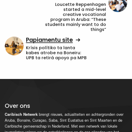
Loucette Reppenhagen
started a mid-level
creative vocational
program in Aruba: “These
students mainly want to do
things”
Papiamentu site
Krísis polítiko ta lanta
kabes atrobe na Boneiru:
UPB ta retirá apoyo pa MPB
Over ons
brengt nieuws, actualiteiten en achtergronden over
Caribisch Netwerk
Aruba, Bonaire, Curaçao, Saba, Sint Eustatius en Sint Maarten en de
Caribische gemeenschap in Nederland. Met een netwerk van lokale
journalisten volgen we de ontwikkelingen op de zes eilanden van het