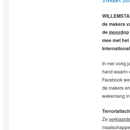
3 maart 20
WILLEMSTAD 
de makers va
de
moord
op 
mee met het 
Internationa
In mei vorig 
hand waarin 
Facebook werd
de makers er
wekenlang in 
Terroristisc
Ze
verklaard
maatschappel