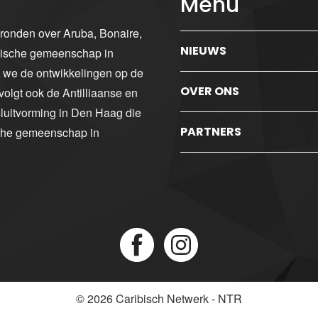
Menu
gronden over Aruba, Bonaire,
NIEUWS
ibische gemeenschap in
n we de ontwikkelingen op de
OVER ONS
volgt ook de Antilliaanse en
luitvorming in Den Haag die
PARTNERS
sche gemeenschap in
© 2026
Caribisch Netwerk - NTR