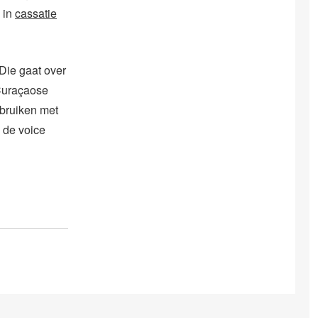
n in
cassatie
 Die gaat over
 Curaçaose
ebruiken met
k de voice