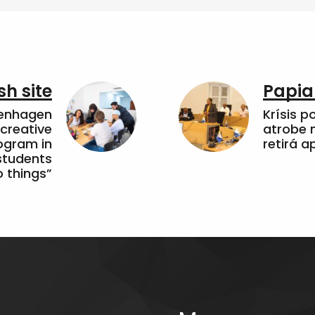
sh site
Papia
penhagen
Krísis p
 creative
atrobe n
ogram in
retirá 
students
 things”