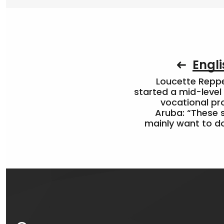
Engli
Loucette Rep
started a mid-level
vocational pr
Aruba: “These 
mainly want to do