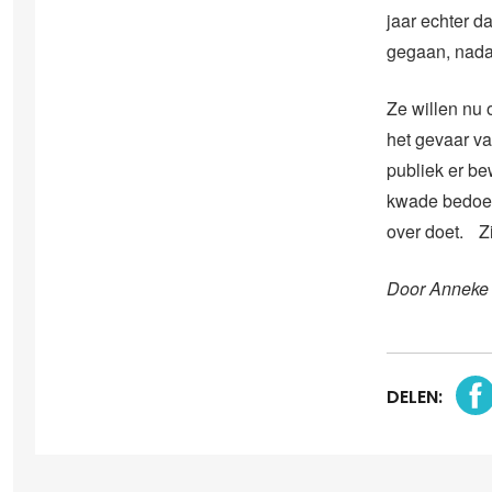
jaar echter da
gegaan, nada
Ze willen nu o
het gevaar va
publiek er be
kwade bedoelin
over doet. Zi
Door Anneke
DELEN: