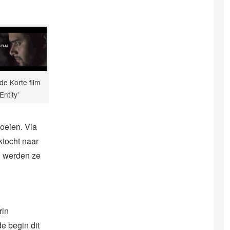
t de Korte film
‘Entity’
oeien. Via
ktocht naar
en werden ze
rin
e begin dit