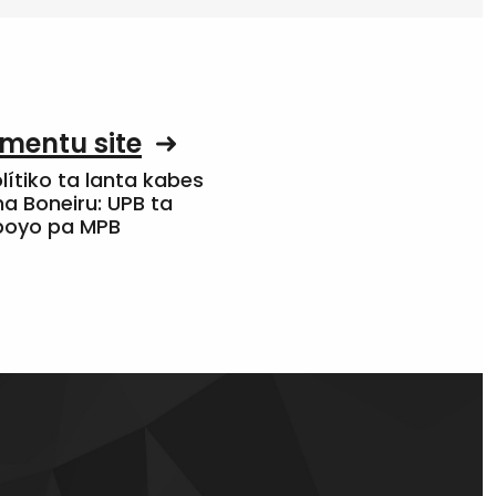
mentu site
olítiko ta lanta kabes
a Boneiru: UPB ta
apoyo pa MPB