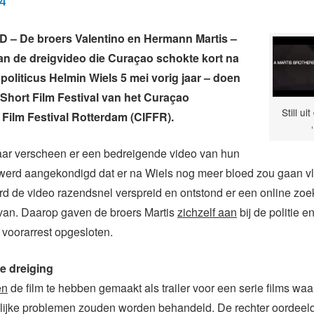
14
– De broers Valentino en Hermann Martis –
n de dreigvideo die Curaçao schokte kort na
politicus Helmin Wiels 5 mei vorig jaar – doen
Short Film Festival van het Curaçao
Still ui
l Film Festival Rotterdam (CIFFR).
jaar verscheen er een bedreigende video van hun
werd aangekondigd dat er na Wiels nog meer bloed zou gaan vl
 de video razendsnel verspreid en ontstond er een online zoe
van. Daarop gaven de broers Martis
zichzelf aan
bij de politie 
voorarrest opgesloten.
he dreiging
en
de film te hebben gemaakt als trailer voor een serie films waa
ijke problemen zouden worden behandeld. De rechter oordeeld