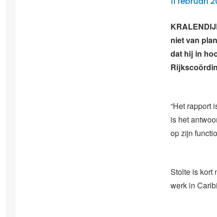
11 februari 2
KRALENDIJK 
niet van plan
dat hij in ho
Rijkscoördin
“Het rapport i
is het antwoor
op zijn functi
Stolte is kor
werk in Cari