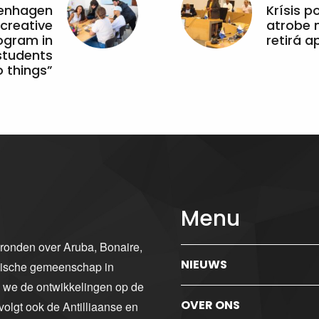
penhagen
Krísis p
 creative
atrobe n
ogram in
retirá 
students
 things”
Menu
gronden over Aruba, Bonaire,
NIEUWS
ibische gemeenschap in
n we de ontwikkelingen op de
OVER ONS
volgt ook de Antilliaanse en