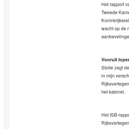
Het rapport v
Tweede Kamer
Koninkrijksrel
wacht op de 
aanbevelingen
Vooruit lope
Stolte zegt de
in mijn versc
Rijksvertegen
het kabinet.
Het ISB-rappo
Rijksvertegen