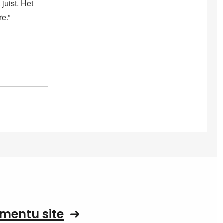
juist. Het
e.”
mentu site