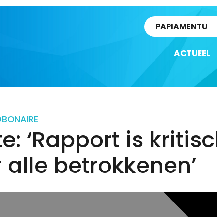
rtikel
PAPIAMENTU
ACTUEEL
D
BONAIRE
te: ‘Rapport is kritis
 alle betrokkenen’