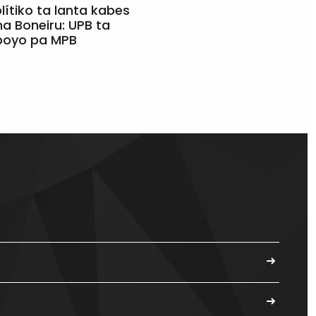
olítiko ta lanta kabes
a Boneiru: UPB ta
apoyo pa MPB