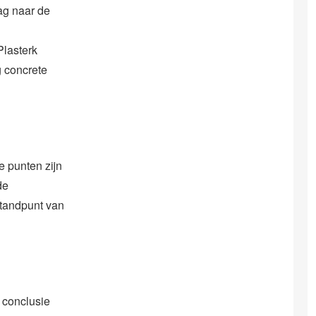
dag naar de
Plasterk
 concrete
ie punten zijn
de
 standpunt van
 conclusie