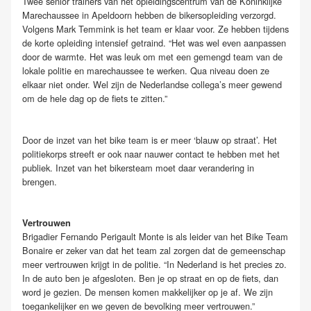
Twee senior trainers van het opleidingscentrum van de Koninklijke
Marechaussee in Apeldoorn hebben de bikersopleiding verzorgd.
Volgens Mark Temmink is het team er klaar voor. Ze hebben tijdens
de korte opleiding intensief getraind. “Het was wel even aanpassen
door de warmte. Het was leuk om met een gemengd team van de
lokale politie en marechaussee te werken. Qua niveau doen ze
elkaar niet onder. Wel zijn de Nederlandse collega’s meer gewend
om de hele dag op de fiets te zitten.”
Door de inzet van het bike team is er meer ‘blauw op straat’. Het
politiekorps streeft er ook naar nauwer contact te hebben met het
publiek. Inzet van het bikersteam moet daar verandering in
brengen.
Vertrouwen
Brigadier Fernando Perigault Monte is als leider van het Bike Team
Bonaire er zeker van dat het team zal zorgen dat de gemeenschap
meer vertrouwen krijgt in de politie. “In Nederland is het precies zo.
In de auto ben je afgesloten. Ben je op straat en op de fiets, dan
word je gezien. De mensen komen makkelijker op je af. We zijn
toegankelijker en we geven de bevolking meer vertrouwen.”