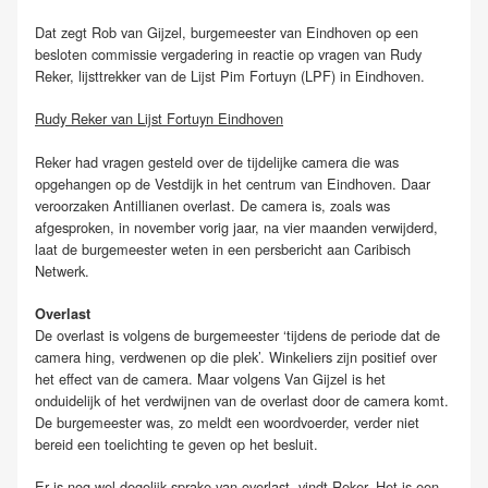
Dat zegt Rob van Gijzel, burgemeester van Eindhoven op een
besloten commissie vergadering in reactie op vragen van Rudy
Reker, lijsttrekker van de Lijst Pim Fortuyn (LPF) in Eindhoven.
Rudy Reker van Lijst Fortuyn Eindhoven
Reker had vragen gesteld over de tijdelijke camera die was
opgehangen op de Vestdijk in het centrum van Eindhoven. Daar
veroorzaken Antillianen overlast. De camera is, zoals was
afgesproken, in november vorig jaar, na vier maanden verwijderd,
laat de burgemeester weten in een persbericht aan Caribisch
Netwerk.
Overlast
De overlast is volgens de burgemeester ‘tijdens de periode dat de
camera hing, verdwenen op die plek’. Winkeliers zijn positief over
het effect van de camera. Maar volgens Van Gijzel is het
onduidelijk of het verdwijnen van de overlast door de camera komt.
De burgemeester was, zo meldt een woordvoerder, verder niet
bereid een toelichting te geven op het besluit.
Er is nog wel degelijk sprake van overlast, vindt Reker. Het is een