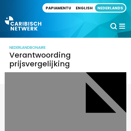
Direct naar artikel
PAPIAMENTU
ENGLISH
NEDERLANDS
NEDERLAND
BONAIRE
Verantwoording
prijsvergelijking