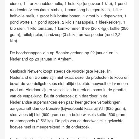
eieren, 1 liter zonnebloemolie, 1 hele kip (ongeveer 1 kilo), 1 pond
runderstoofvlees (karni stoba), 1 pond jong belegen kaas, 1 liter
halfvolle melk, 1 groot blik bruine bonen, 1 groot blik doperwten, 1
pond wortels, 1 pond appels, 2 kilo sinasappels, 1 bleekselderij, 1
kilo uien, 1 kilo tomaten, 1 komkommer, thee (20 x 4gr), koffie (250
gram), toiletpapier, handzeep (3 stuks) en waspoeder (rond 2,2
kilo).
De boodschappen zijn op Bonaire gedaan op 22 januari en in
Nederland op 23 januari in Arnhem.
Caribisch Netwerk koopt steeds de voordeligste keuze. In
Nederland en Bonaire zijn niet exact dezelfde producten te koop en
bevat de voordeligste keus niet altijd dezelfde hoeveelheid van een
product. Hierdoor zijn er verschillen in merk en soms in de grootte
van de verpakking. Bij dit onderzoek zijn daardoor in de
Nederlandse supermarkten een paar keer grotere verpakkingen
aangeschaft dan op Bonaire (bijvoorbeeld kaas bij AH (925 gram),
stoofvlees bij Lidl (600 gram) en in beide winkels koffie (500 gram)
en aardappels (2,5/3 kg). De prijs van de daadwerkelijk gekochte
hoeveelheid is meegerekend in dit onderzoek.