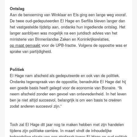
Ontslag
Aan de benoeming van Winklaar en Els ging een lange weg vooraf.
De twee oud-gedeputeerden El Hage en Serfilia bleven langer dan
het vastgestelde tijdstip aan, ondanks hun ingediende ontslag. Het
langer aanblijven was mogelijk na een juridisch advies van het
ministerie van Binnenlandse Zaken en Koninkrijksrelaties,
op maat gemaakt
voor de UPB-fractie. Volgens de oppositie was er
sprake van partijdigheid.
Politiek
El Hage nam afscheid als gedeputeerde en ook van de politiek.
Ondanks tegenspraak van de oppositie, benadrukte El Hage dat hij
een goede basis heeft gelegd voor de economie van Bonaire. “Ik
neem afscheid zonder een gevoel van ontevredenheid. In het leven
ben je niet altijd succesvol, belangrijk is om een basis te creëren
zodat anderen succesvol zijn.”
Toch zal El Hage dit jaar nog te maken hebben met zijn handelen
tijdens zijn politieke carrière. In maart vindt de inhoudelijke
behandeling plaats van een
strafzaak
tegen El Hage en oud-politiek