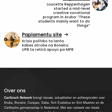
Loucette Reppenhagen
started a mid-level
creative vocational
program in Aruba: “These
students mainly want to do
things”
Papiamentu site
Krísis polítiko ta lanta
kabes atrobe na Boneiru:
UPB ta retirá apoyo pa MPB
Over ons
brengt nieuws, actualiteiten en achtergronden over
Caribisch Netwerk
Aruba, Bonaire, Curaçao, Saba, Sint Eustatius en Sint Maarten en de
Caribische gemeenschap in Nederland. Met een netwerk van lokale