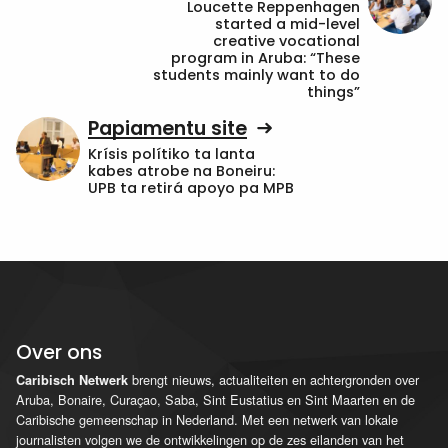
Loucette Reppenhagen
started a mid-level
creative vocational
program in Aruba: “These
students mainly want to do
things”
Papiamentu site
Krísis polítiko ta lanta
kabes atrobe na Boneiru:
UPB ta retirá apoyo pa MPB
Over ons
brengt nieuws, actualiteiten en achtergronden over
Caribisch Netwerk
Aruba, Bonaire, Curaçao, Saba, Sint Eustatius en Sint Maarten en de
Caribische gemeenschap in Nederland. Met een netwerk van lokale
journalisten volgen we de ontwikkelingen op de zes eilanden van het