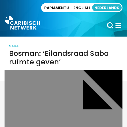
Direct naar artikel
PAPIAMENTU
ENGLISH
NEDERLANDS
SABA
Bosman: ‘Eilandsraad Saba
ruimte geven’