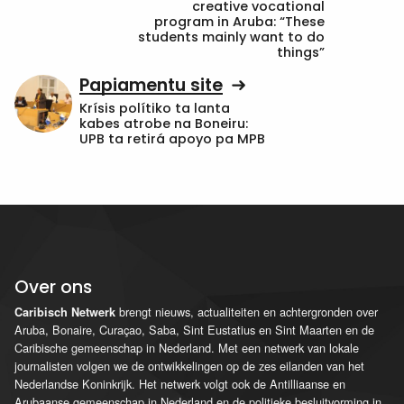
creative vocational
program in Aruba: “These
students mainly want to do
things”
Papiamentu site
Krísis polítiko ta lanta
kabes atrobe na Boneiru:
UPB ta retirá apoyo pa MPB
Over ons
brengt nieuws, actualiteiten en achtergronden over
Caribisch Netwerk
Aruba, Bonaire, Curaçao, Saba, Sint Eustatius en Sint Maarten en de
Caribische gemeenschap in Nederland. Met een netwerk van lokale
journalisten volgen we de ontwikkelingen op de zes eilanden van het
Nederlandse Koninkrijk. Het netwerk volgt ook de Antilliaanse en
Arubaanse gemeenschap in Nederland en de politieke besluitvorming in