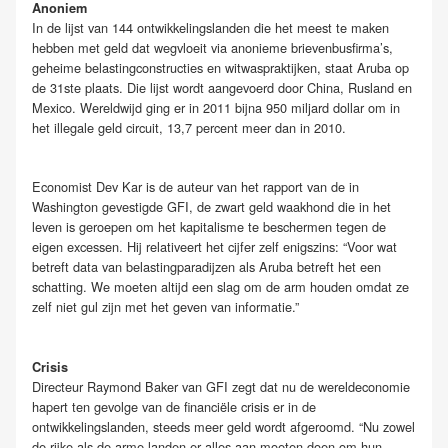
Anoniem
In de lijst van 144 ontwikkelingslanden die het meest te maken
hebben met geld dat wegvloeit via anonieme brievenbusfirma’s,
geheime belastingconstructies en witwaspraktijken, staat Aruba op
de 31ste plaats. Die lijst wordt aangevoerd door China, Rusland en
Mexico. Wereldwijd ging er in 2011 bijna 950 miljard dollar om in
het illegale geld circuit, 13,7 percent meer dan in 2010.
Economist Dev Kar is de auteur van het rapport van de in
Washington gevestigde GFI, de zwart geld waakhond die in het
leven is geroepen om het kapitalisme te beschermen tegen de
eigen excessen. Hij relativeert het cijfer zelf enigszins: “Voor wat
betreft data van belastingparadijzen als Aruba betreft het een
schatting. We moeten altijd een slag om de arm houden omdat ze
zelf niet gul zijn met het geven van informatie.”
Crisis
Directeur Raymond Baker van GFI zegt dat nu de wereldeconomie
hapert ten gevolge van de financiële crisis er in de
ontwikkelingslanden, steeds meer geld wordt afgeroomd. “Nu zowel
de rijke als de arme landen er alles aan moeten doen om hun