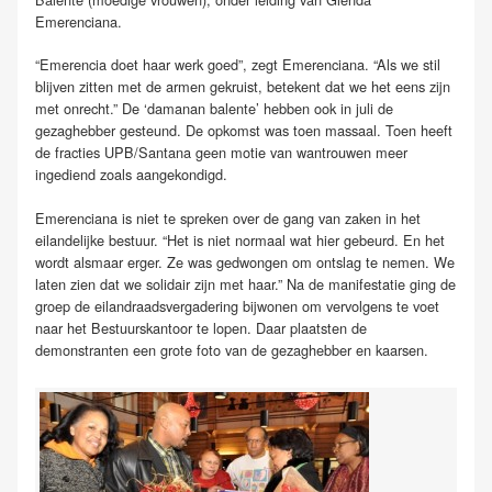
Emerenciana.
“Emerencia doet haar werk goed”, zegt Emerenciana. “Als we stil
blijven zitten met de armen gekruist, betekent dat we het eens zijn
met onrecht.” De ‘damanan balente’ hebben ook in juli de
gezaghebber gesteund. De opkomst was toen massaal. Toen heeft
de fracties UPB/Santana geen motie van wantrouwen meer
ingediend zoals aangekondigd.
Emerenciana is niet te spreken over de gang van zaken in het
eilandelijke bestuur. “Het is niet normaal wat hier gebeurd. En het
wordt alsmaar erger. Ze was gedwongen om ontslag te nemen. We
laten zien dat we solidair zijn met haar.” Na de manifestatie ging de
groep de eilandraadsvergadering bijwonen om vervolgens te voet
naar het Bestuurskantoor te lopen. Daar plaatsten de
demonstranten een grote foto van de gezaghebber en kaarsen.