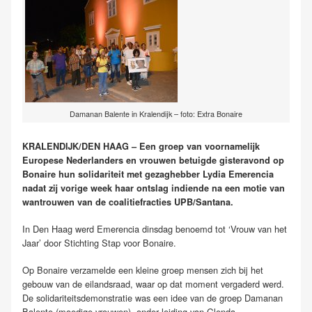
Damanan Balente in Kralendijk – foto: Extra Bonaire
KRALENDIJK/DEN HAAG – Een groep van voornamelijk
Europese Nederlanders en vrouwen betuigde gisteravond op
Bonaire hun solidariteit met gezaghebber Lydia Emerencia
nadat zij vorige week haar ontslag indiende na een motie van
wantrouwen van de coalitiefracties UPB/Santana.
In Den Haag werd Emerencia dinsdag benoemd tot ‘Vrouw van het
Jaar’ door Stichting Stap voor Bonaire.
Op Bonaire verzamelde een kleine groep mensen zich bij het
gebouw van de eilandsraad, waar op dat moment vergaderd werd.
De solidariteitsdemonstratie was een idee van de groep Damanan
Balente (moedige vrouwen), onder leiding van Glenda