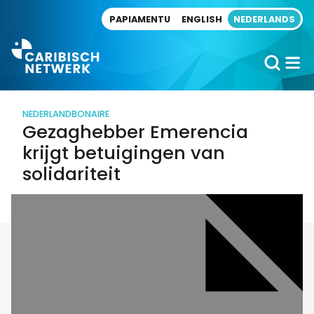
Direct naar artikel
PAPIAMENTU
ENGLISH
NEDERLANDS
NEDERLAND
BONAIRE
Gezaghebber Emerencia
krijgt betuigingen van
solidariteit