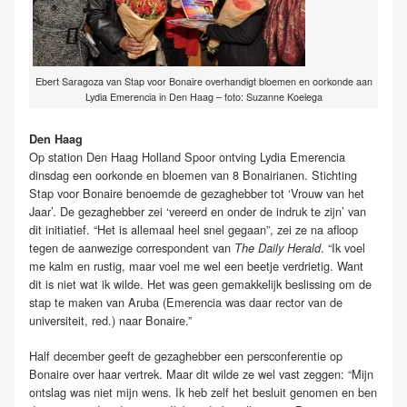
Ebert Saragoza van Stap voor Bonaire overhandigt bloemen en oorkonde aan
Lydia Emerencia in Den Haag – foto: Suzanne Koelega
Den Haag
Op station Den Haag Holland Spoor ontving Lydia Emerencia
dinsdag een oorkonde en bloemen van 8 Bonairianen. Stichting
Stap voor Bonaire benoemde de gezaghebber tot ‘Vrouw van het
Jaar’. De gezaghebber zei ‘vereerd en onder de indruk te zijn’ van
dit initiatief. “Het is allemaal heel snel gegaan”, zei ze na afloop
tegen de aanwezige correspondent van
. “Ik voel
The Daily Herald
me kalm en rustig, maar voel me wel een beetje verdrietig. Want
dit is niet wat ik wilde. Het was geen gemakkelijk beslissing om de
stap te maken van Aruba (Emerencia was daar rector van de
universiteit, red.) naar Bonaire.”
Half december geeft de gezaghebber een persconferentie op
Bonaire over haar vertrek. Maar dit wilde ze wel vast zeggen: “Mijn
ontslag was niet mijn wens. Ik heb zelf het besluit genomen en ben