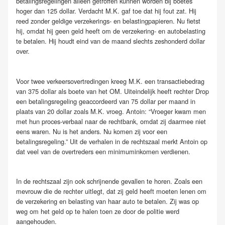
betalingsregelingen alleen getroffen kunnen worden bij boetes
hoger dan 125 dollar. Verdacht M.K. gaf toe dat hij fout zat. Hij
reed zonder geldige verzekerings- en belastingpapieren. Nu fietst
hij, omdat hij geen geld heeft om de verzekering- en autobelasting
te betalen. Hij houdt eind van de maand slechts zeshonderd dollar
over.
Voor twee verkeersovertredingen kreeg M.K. een transactiebedrag
van 375 dollar als boete van het OM. Uiteindelijk heeft rechter Drop
een betalingsregeling geaccordeerd van 75 dollar per maand in
plaats van 20 dollar zoals M.K. vroeg. Antoin: “Vroeger kwam men
met hun proces-verbaal naar de rechtbank, omdat zij daarmee niet
eens waren. Nu is het anders. Nu komen zij voor een
betalingsregeling.” Uit de verhalen in de rechtszaal merkt Antoin op
dat veel van de overtreders een minimuminkomen verdienen.
In de rechtszaal zijn ook schrijnende gevallen te horen. Zoals een
mevrouw die de rechter uitlegt, dat zij geld heeft moeten lenen om
de verzekering en belasting van haar auto te betalen. Zij was op
weg om het geld op te halen toen ze door de politie werd
aangehouden.