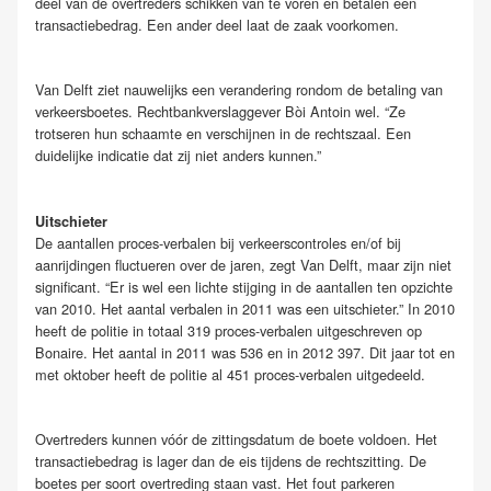
deel van de overtreders schikken van te voren en betalen een
transactiebedrag. Een ander deel laat de zaak voorkomen.
Van Delft ziet nauwelijks een verandering rondom de betaling van
verkeersboetes. Rechtbankverslaggever Bòi Antoin wel. “Ze
trotseren hun schaamte en verschijnen in de rechtszaal. Een
duidelijke indicatie dat zij niet anders kunnen.”
Uitschieter
De aantallen proces-verbalen bij verkeerscontroles en/of bij
aanrijdingen fluctueren over de jaren, zegt Van Delft, maar zijn niet
significant. “Er is wel een lichte stijging in de aantallen ten opzichte
van 2010. Het aantal verbalen in 2011 was een uitschieter.” In 2010
heeft de politie in totaal 319 proces-verbalen uitgeschreven op
Bonaire. Het aantal in 2011 was 536 en in 2012 397. Dit jaar tot en
met oktober heeft de politie al 451 proces-verbalen uitgedeeld.
Overtreders kunnen vóór de zittingsdatum de boete voldoen. Het
transactiebedrag is lager dan de eis tijdens de rechtszitting. De
boetes per soort overtreding staan vast. Het fout parkeren