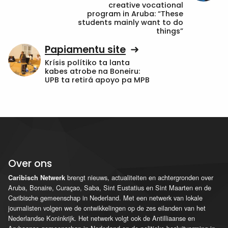
creative vocational
program in Aruba: “These
students mainly want to do
things”
Papiamentu site
Krísis polítiko ta lanta
kabes atrobe na Boneiru:
UPB ta retirá apoyo pa MPB
Over ons
brengt nieuws, actualiteiten en achtergronden over
Caribisch Netwerk
Aruba, Bonaire, Curaçao, Saba, Sint Eustatius en Sint Maarten en de
Caribische gemeenschap in Nederland. Met een netwerk van lokale
journalisten volgen we de ontwikkelingen op de zes eilanden van het
Nederlandse Koninkrijk. Het netwerk volgt ook de Antilliaanse en