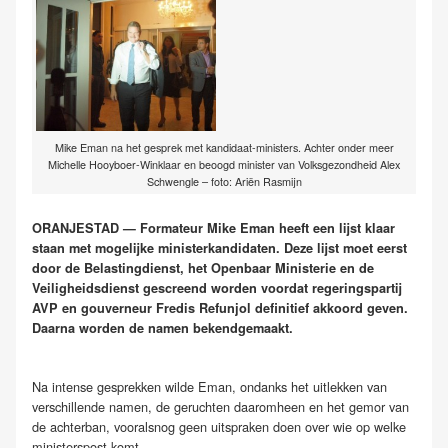
Mike Eman na het gesprek met kandidaat-ministers. Achter onder meer
Michelle Hooyboer-Winklaar en beoogd minister van Volksgezondheid Alex
Schwengle – foto: Ariën Rasmijn
ORANJESTAD — Formateur Mike Eman heeft een lijst klaar
staan met mogelijke ministerkandidaten. Deze lijst moet eerst
door de Belastingdienst, het Openbaar Ministerie en de
Veiligheidsdienst gescreend worden voordat regeringspartij
AVP en gouverneur Fredis Refunjol definitief akkoord geven.
Daarna worden de namen bekendgemaakt.
Na intense gesprekken wilde Eman, ondanks het uitlekken van
verschillende namen, de geruchten daaromheen en het gemor van
de achterban, vooralsnog geen uitspraken doen over wie op welke
ministerspost komt.