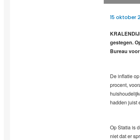
15 oktober 
KRALENDIJK –
gestegen. Op 
Bureau voor 
De inflatie o
procent, voor
huishoudelijk
hadden juist 
Op Statia is d
niet dat er s