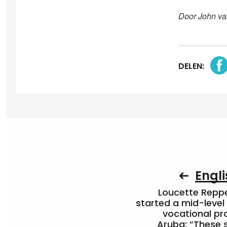
Door John va
DELEN:
Engli
Loucette Rep
started a mid-level
vocational pr
Aruba: “These 