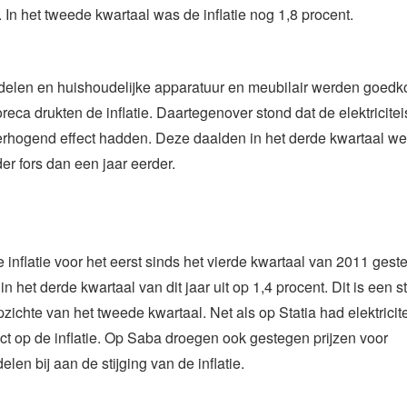
. In het tweede kwartaal was de inflatie nog 1,8 procent.
elen en huishoudelijke apparatuur en meubilair werden goedk
oreca drukten de inflatie. Daartegenover stond dat de elektricite
-verhogend effect hadden. Deze daalden in het derde kwartaal w
er fors dan een jaar eerder.
 inflatie voor het eerst sinds het vierde kwartaal van 2011 ges
in het derde kwartaal van dit jaar uit op 1,4 procent. Dit is een s
pzichte van het tweede kwartaal. Net als op Statia had elektricit
ct op de inflatie. Op Saba droegen ook gestegen prijzen voor
len bij aan de stijging van de inflatie.