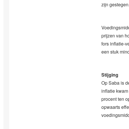
zijn gestegen
Voedingsmidd
prijzen van h
fors inflatie
een stuk mind
Stijging
Op Saba is de
inflatie kwam 
procent ten o
opwaarts effe
voedingsmidde