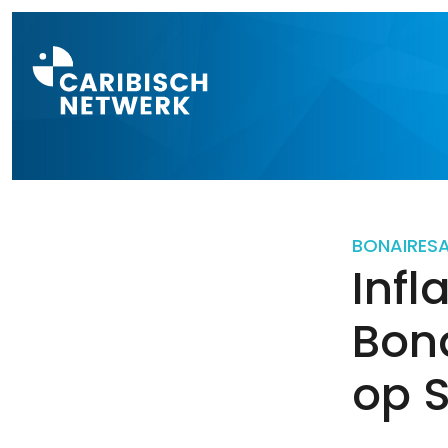
Direct naar a
BONAIRE
S
Infl
Bona
op S