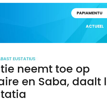
rtikel
PAPIAMENTU
ACTUEEL
ABA
ST EUSTATIUS
atie neemt toe op
ire en Saba, daalt l
tatia