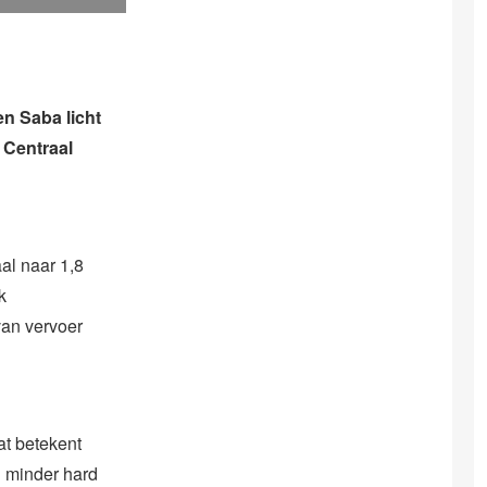
en Saba licht
t Centraal
aal naar 1,8
k
van vervoer
Dat betekent
n minder hard