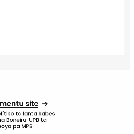
mentu site
olítiko ta lanta kabes
a Boneiru: UPB ta
apoyo pa MPB