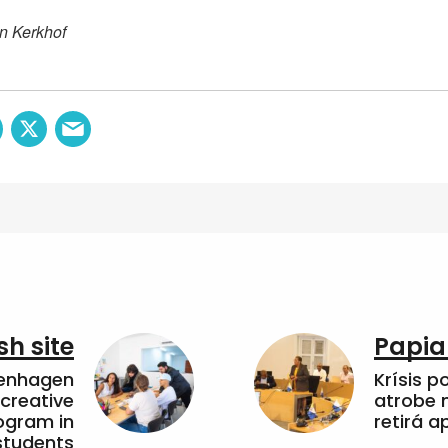
n Kerkhof
sh site
Papia
penhagen
Krísis p
 creative
atrobe n
ogram in
retirá 
students