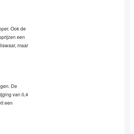
oper. Ook de
isprijzen een
eliswaar, maar
tegen. De
tijging van 0,4
eit een