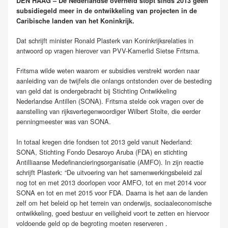
DEN HAAG – De Nederlandse overheid stopt sinds 2013 geen
subsidiegeld meer in de ontwikkeling van projecten in de
Caribische landen van het Koninkrijk.
Dat schrijft minister Ronald Plasterk van Koninkrijksrelaties in
antwoord op vragen hierover van PVV-Kamerlid Sietse Fritsma.
Fritsma wilde weten waarom er subsidies verstrekt worden naar
aanleiding van de twijfels die onlangs ontstonden over de besteding
van geld dat is ondergebracht bij Stichting Ontwikkeling
Nederlandse Antillen (SONA). Fritsma stelde ook vragen over de
aanstelling van rijksvertegenwoordiger Wilbert Stolte, die eerder
penningmeester was van SONA.
In totaal kregen drie fondsen tot 2013 geld vanuit Nederland:
SONA, Stichting Fondo Desaroyo Aruba (FDA) en stichting
Antilliaanse Medefinancieringsorganisatie (AMFO). In zijn reactie
schrijft Plasterk: “De uitvoering van het samenwerkingsbeleid zal
nog tot en met 2013 doorlopen voor AMFO, tot en met 2014 voor
SONA en tot en met 2015 voor FDA. Daarna is het aan de landen
zelf om het beleid op het terrein van onderwijs, sociaaleconomische
ontwikkeling, goed bestuur en veiligheid voort te zetten en hiervoor
voldoende geld op de begroting moeten reserveren .