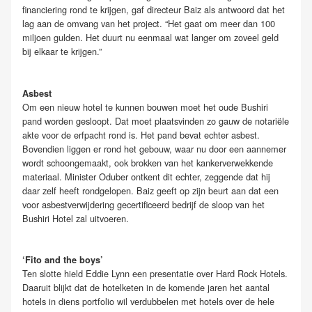
financiering rond te krijgen, gaf directeur Baiz als antwoord dat het
lag aan de omvang van het project. “Het gaat om meer dan 100
miljoen gulden. Het duurt nu eenmaal wat langer om zoveel geld
bij elkaar te krijgen.”
Asbest
Om een nieuw hotel te kunnen bouwen moet het oude Bushiri
pand worden gesloopt. Dat moet plaatsvinden zo gauw de notariële
akte voor de erfpacht rond is. Het pand bevat echter asbest.
Bovendien liggen er rond het gebouw, waar nu door een aannemer
wordt schoongemaakt, ook brokken van het kankerverwekkende
materiaal. Minister Oduber ontkent dit echter, zeggende dat hij
daar zelf heeft rondgelopen. Baiz geeft op zijn beurt aan dat een
voor asbestverwijdering gecertificeerd bedrijf de sloop van het
Bushiri Hotel zal uitvoeren.
‘Fito and the boys’
Ten slotte hield Eddie Lynn een presentatie over Hard Rock Hotels.
Daaruit blijkt dat de hotelketen in de komende jaren het aantal
hotels in diens portfolio wil verdubbelen met hotels over de hele