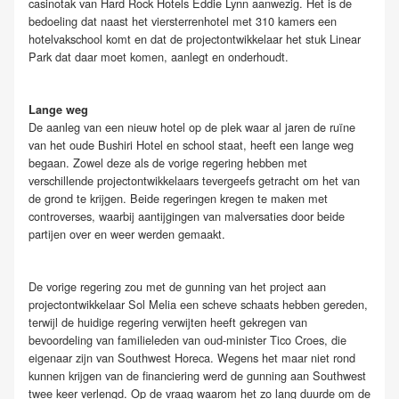
casinotak van Hard Rock Hotels Eddie Lynn aanwezig. Het is de
bedoeling dat naast het viersterrenhotel met 310 kamers een
hotelvakschool komt en dat de projectontwikkelaar het stuk Linear
Park dat daar moet komen, aanlegt en onderhoudt.
Lange weg
De aanleg van een nieuw hotel op de plek waar al jaren de ruïne
van het oude Bushiri Hotel en school staat, heeft een lange weg
begaan. Zowel deze als de vorige regering hebben met
verschillende projectontwikkelaars tevergeefs getracht om het van
de grond te krijgen. Beide regeringen kregen te maken met
controverses, waarbij aantijgingen van malversaties door beide
partijen over en weer werden gemaakt.
De vorige regering zou met de gunning van het project aan
projectontwikkelaar Sol Melia een scheve schaats hebben gereden,
terwijl de huidige regering verwijten heeft gekregen van
bevoordeling van familieleden van oud-minister Tico Croes, die
eigenaar zijn van Southwest Horeca. Wegens het maar niet rond
kunnen krijgen van de financiering werd de gunning aan Southwest
twee keer verlengd. Op de vraag waarom het zo lang duurde om de