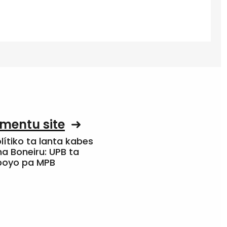
mentu site
olítiko ta lanta kabes
a Boneiru: UPB ta
apoyo pa MPB