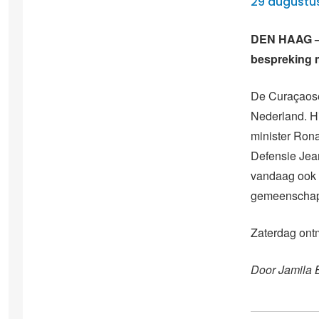
29 augustu
DEN HAAG – 
bespreking m
De Curaçaose
Nederland. H
minister Rona
Defensie Jean
vandaag ook 
gemeenschap 
Zaterdag ont
Door Jamila 