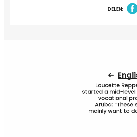
DELEN:
Engli
Loucette Rep
started a mid-level
vocational pr
Aruba: “These 
mainly want to do