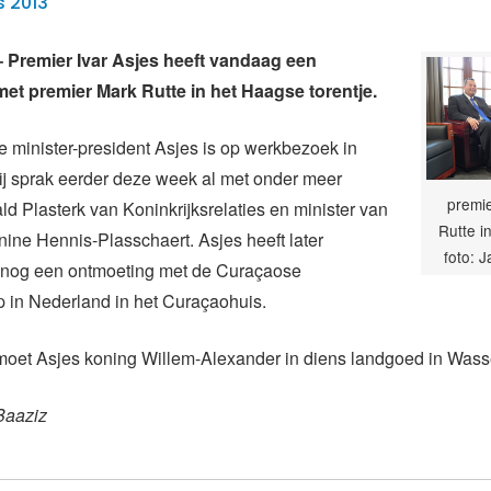
s 2013
Premier Ivar Asjes heeft vandaag een
et premier Mark Rutte in het Haagse torentje.
 minister-president Asjes is op werkbezoek in
ij sprak eerder deze week al met onder meer
premie
ld Plasterk van Koninkrijksrelaties en minister van
Rutte i
ine Hennis-Plasschaert. Asjes heeft later
foto: 
nog een ontmoeting met de Curaçaose
in Nederland in het Curaçaohuis.
moet Asjes koning Willem-Alexander in diens landgoed in Wass
Baaziz