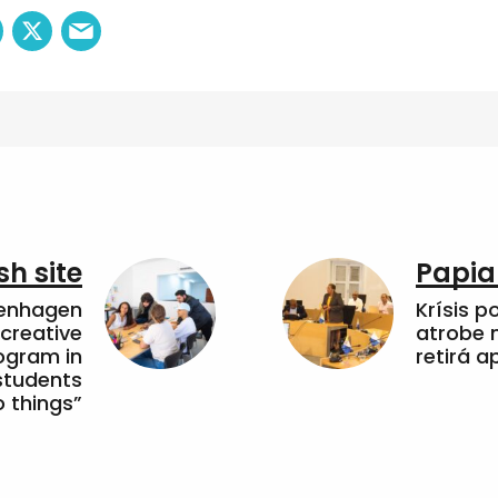
sh site
Papia
penhagen
Krísis p
 creative
atrobe n
ogram in
retirá 
students
 things”