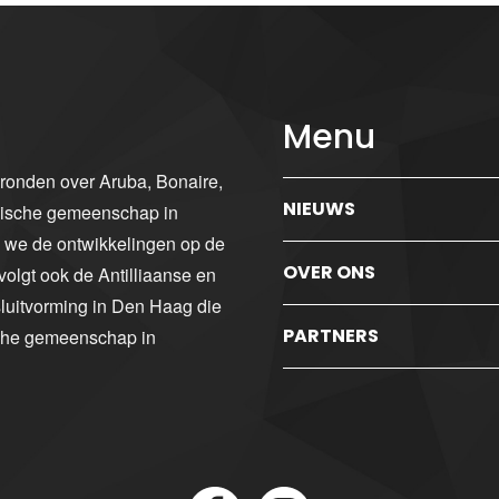
Menu
gronden over Aruba, Bonaire,
NIEUWS
ibische gemeenschap in
n we de ontwikkelingen op de
OVER ONS
volgt ook de Antilliaanse en
luitvorming in Den Haag die
PARTNERS
sche gemeenschap in