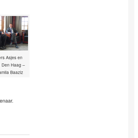
rs Asjes en
n Den Haag –
Jamila Baaziz
enaar.