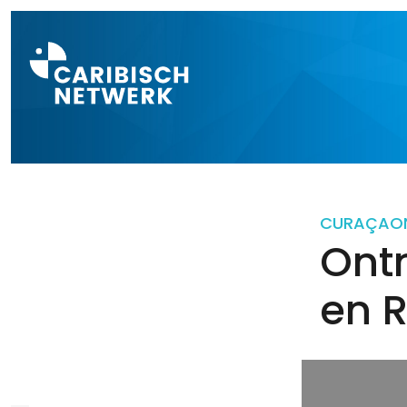
Direct naar a
CURAÇAO
Ont
en R