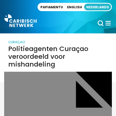
Direct naar artikel
PAPIAMENTU
ENGLISH
NEDERLANDS
CURAÇAO
Politieagenten Curaçao
veroordeeld voor
mishandeling