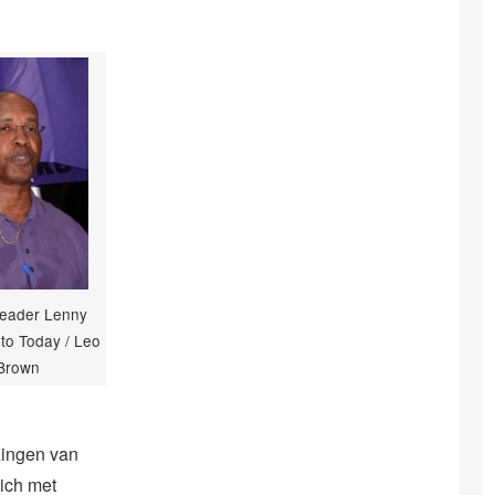
eader Lenny
oto Today / Leo
Brown
zingen van
zich met