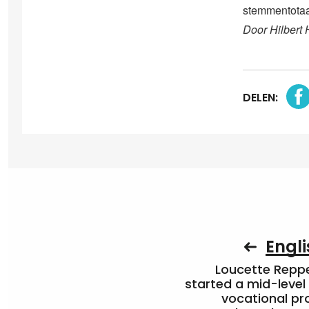
stemmentotaal
Door Hilbert 
DELEN:
Engli
Loucette Rep
started a mid-level
vocational pr