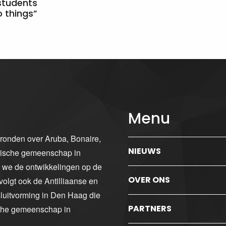
students
 things”
Menu
gronden over Aruba, Bonaire,
NIEUWS
ibische gemeenschap in
n we de ontwikkelingen op de
OVER ONS
volgt ook de Antilliaanse en
luitvorming in Den Haag die
PARTNERS
sche gemeenschap in