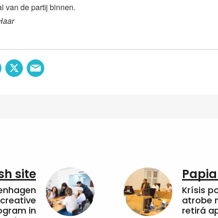
 van de partij binnen.
Haar
sh site
Papia
penhagen
Krísis p
 creative
atrobe n
ogram in
retirá 