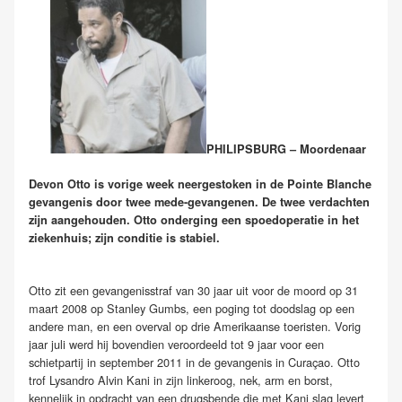
PHILIPSBURG – Moordenaar
Devon Otto is vorige week neergestoken in de Pointe Blanche
gevangenis door twee mede-gevangenen. De twee verdachten
zijn aangehouden. Otto onderging een spoedoperatie in het
ziekenhuis; zijn conditie is stabiel.
Otto zit een gevangenisstraf van 30 jaar uit voor de moord op 31
maart 2008 op Stanley Gumbs, een poging tot doodslag op een
andere man, en een overval op drie Amerikaanse toeristen. Vorig
jaar juli werd hij bovendien veroordeeld tot 9 jaar voor een
schietpartij in september 2011 in de gevangenis in Curaçao. Otto
trof Lysandro Alvin Kani in zijn linkeroog, nek, arm en borst,
kennelijk in opdracht van een drugsbende die met Kani slag levert