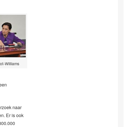
t-Williams
 een
erzoek naar
n. Er is ook
 800.000