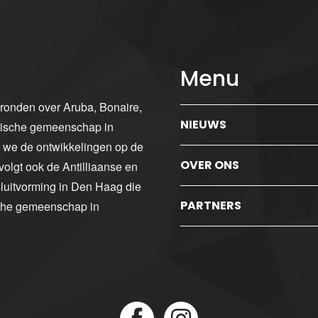
Menu
gronden over Aruba, Bonaire,
NIEUWS
ibische gemeenschap in
n we de ontwikkelingen op de
OVER ONS
volgt ook de Antilliaanse en
luitvorming in Den Haag die
PARTNERS
sche gemeenschap in