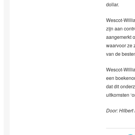
dollar.
Wescot-Willi
zijn aan con
aangemerkt om
waarvoor ze zi
van de bestem
Wescot-Willia
een boekenon
dat dit onde
uitkomsten ‘on
Door: Hilbert