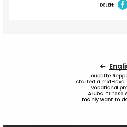
DELEN:
Engli
Loucette Rep
started a mid-level
vocational pr
Aruba: “These 
mainly want to do