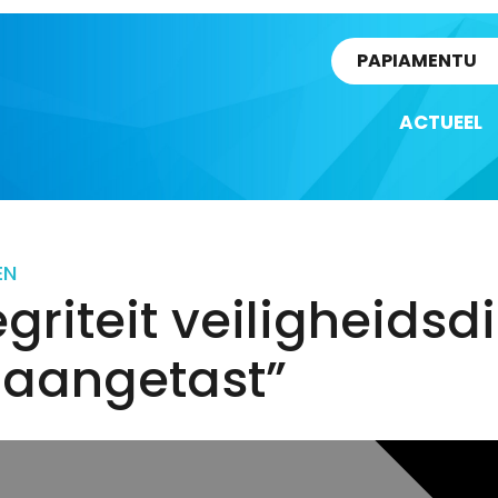
rtikel
PAPIAMENTU
ACTUEEL
EN
egriteit veiligheidsd
 aangetast”