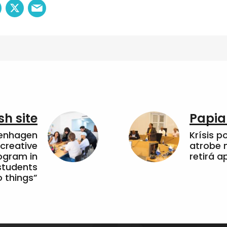
sh site
Papia
penhagen
Krísis p
 creative
atrobe n
ogram in
retirá 
students
 things”