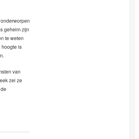
 ‘onderworpen
s geheim zijn
en te weten
e hoogte is
n.
omsten van
eek zei ze
 de