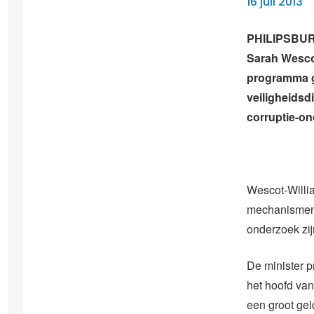
16 juli 2013
PHILIPSBURG
Sarah Wescot
programma ge
veiligheidsd
corruptie-on
Wescot-Willia
mechanismen 
onderzoek zij
De minister 
het hoofd van
een groot gel