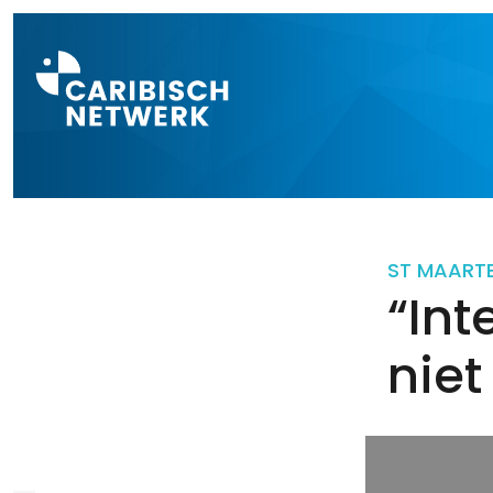
Direct naar a
ST MAART
“Int
niet