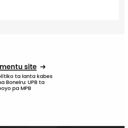
mentu site
olítiko ta lanta kabes
a Boneiru: UPB ta
apoyo pa MPB