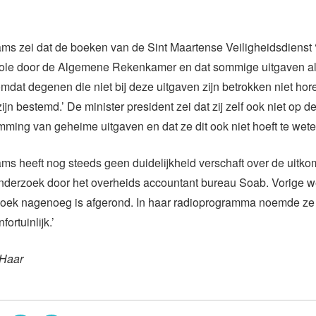
ams zei dat de boeken van de Sint Maartense Veiligheidsdienst
trole door de Algemene Rekenkamer en dat sommige uitgaven al
dat degenen die niet bij deze uitgaven zijn betrokken niet hor
jn bestemd.’ De minister president zei dat zij zelf ook niet op d
ming van geheime uitgaven en dat ze dit ook niet hoeft te wete
ms heeft nog steeds geen duidelijkheid verschaft over de uitk
derzoek door het overheids accountant bureau Soab. Vorige w
rzoek nagenoeg is afgerond. In haar radioprogramma noemde ze
fortuinlijk.’
 Haar