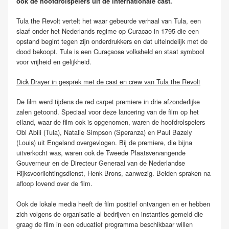
ook de hoofdrolspelers uit de internationale cast.
Tula the Revolt vertelt het waar gebeurde verhaal van Tula, een
slaaf onder het Nederlands regime op Curacao in 1795 die een
opstand begint tegen zijn onderdrukkers en dat uiteindelijk met de
dood bekoopt. Tula is een Curaçaose volksheld en staat symbool
voor vrijheid en gelijkheid.
Dick Drayer in gesprek met de cast en crew van Tula the Revolt
De film werd tijdens de red carpet premiere in drie afzonderlijke
zalen getoond. Speciaal voor deze lancering van de film op het
eiland, waar de film ook is opgenomen, waren de hoofdrolspelers
Obi Abili (Tula), Natalie Simpson (Speranza) en Paul Bazely
(Louis) uit Engeland overgevlogen. Bij de premiere, die bijna
uitverkocht was, waren ook de Tweede Plaatsvervangende
Gouverneur en de Directeur Generaal van de Nederlandse
Rijksvoorlichtingsdienst, Henk Brons, aanwezig. Beiden spraken na
afloop lovend over de film.
Ook de lokale media heeft de film positief ontvangen en er hebben
zich volgens de organisatie al bedrijven en instanties gemeld die
graag de film in een educatief programma beschikbaar willen