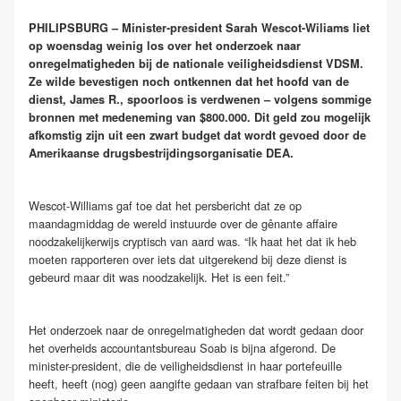
PHILIPSBURG – Minister-president Sarah Wescot-Wiliams liet
op woensdag weinig los over het onderzoek naar
onregelmatigheden bij de nationale veiligheidsdienst VDSM.
Ze wilde bevestigen noch ontkennen dat het hoofd van de
dienst, James R., spoorloos is verdwenen – volgens sommige
bronnen met medeneming van $800.000. Dit geld zou mogelijk
afkomstig zijn uit een zwart budget dat wordt gevoed door de
Amerikaanse drugsbestrijdingsorganisatie DEA.
Wescot-Williams gaf toe dat het persbericht dat ze op
maandagmiddag de wereld instuurde over de gênante affaire
noodzakelijkerwijs cryptisch van aard was. “Ik haat het dat ik heb
moeten rapporteren over iets dat uitgerekend bij deze dienst is
gebeurd maar dit was noodzakelijk. Het is een feit.”
Het onderzoek naar de onregelmatigheden dat wordt gedaan door
het overheids accountantsbureau Soab is bijna afgerond. De
minister-president, die de veiligheidsdienst in haar portefeuille
heeft, heeft (nog) geen aangifte gedaan van strafbare feiten bij het